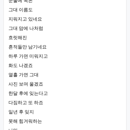
눈물에 녹은
그대 이름도
지워지고 있네요
그대 맘에 나처럼
흐릿해진
흔적들만 남기네요
하루 가면 미워지고
화도 나겠죠
열흘 가면 그대
사진 보며 울겠죠
한달 후에 잊는다고
다짐하고 또 하죠
일년 후 잊지
못해 힘겨워하는