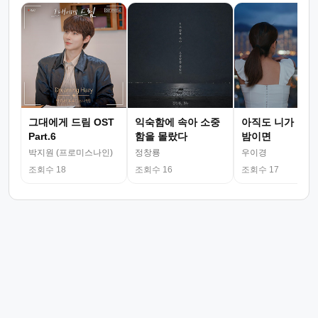
그대에게 드림 OST
익숙함에 속아 소중
아직도 니가 그리
Part.6
함을 몰랐다
밤이면
박지원 (프로미스나인)
정창룡
우이경
조회수 18
조회수 16
조회수 17