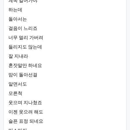
계속 걸어가야
하는데
돌아서는
걸음이 느리죠
너무 멀리 가버려
들리지도 않는데
잘 지내라
혼잣말만 하네요
맘이 돌아선걸
알면서도
모른척
웃으며 지나쳤죠
이젠 웃으려 해도
슬픈 표정 되네요