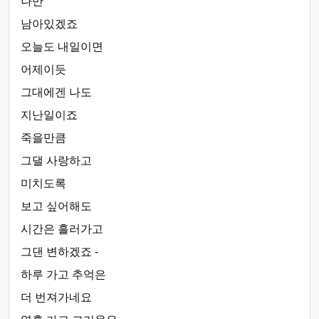
나만
남아있겠죠
오늘도 내일이면
어제이듯
그대에겐 나도
지난일이죠
죽을만큼
그댈 사랑하고
미치도록
보고 싶어해도
시간은 흘러가고
그댄 변하겠죠 -
하루 가고 추억은
더 번져가네요