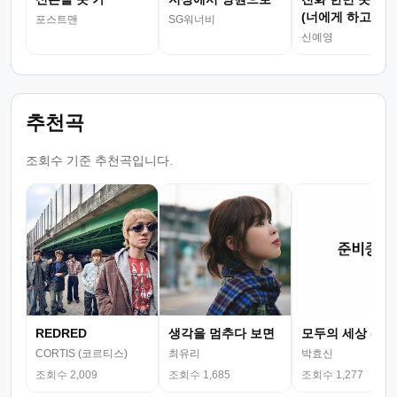
(너에게 하고 싶
포스트맨
SG워너비
말)
신예영
추천곡
조회수 기준 추천곡입니다.
REDRED
생각을 멈추다 보면
모두의 세상 (뮤
CORTIS (코르티스)
최유리
박효신
조회수 2,009
조회수 1,685
조회수 1,277