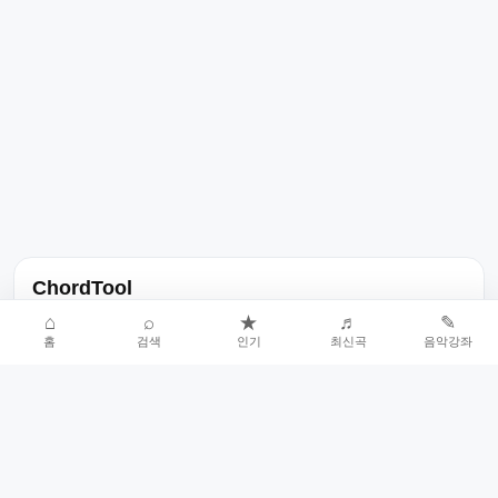
ChordTool
노래 가사, 곡 정보, 코드, 악보를 한곳에서 찾을 수 있는 음악 정보
⌂
⌕
★
♬
✎
홈
검색
인기
최신곡
음악강좌
서비스입니다.
인기곡 중심으로 악보와 코드 콘텐츠를 계속 확장합니다.
홈
인기차트
최신곡
음악강좌
악보 요청
오류 신고
🎼
작업자