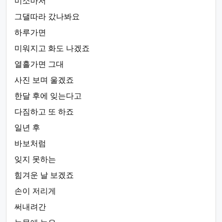
미소마저
그댈따라 갔나봐요
하루가면
미워지고 화도 나겠죠
열흘가면 그대
사진 보며 울겠죠
한달 후에 잊는다고
다짐하고 또 하죠
일년 후
바보처럼
잊지 못하는
힘겨운 날 보겠죠
손이 저리게
써내려간