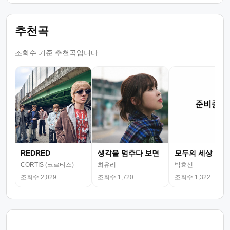
추천곡
조회수 기준 추천곡입니다.
REDRED
생각을 멈추다 보면
모두의 세상 (뮤
CORTIS (코르티스)
최유리
박효신
조회수 2,029
조회수 1,720
조회수 1,322