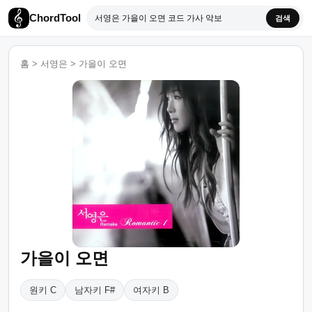
ChordTool
검색
홈
>
서영은
>
가을이 오면
가을이 오면
원키 C
남자키 F#
여자키 B