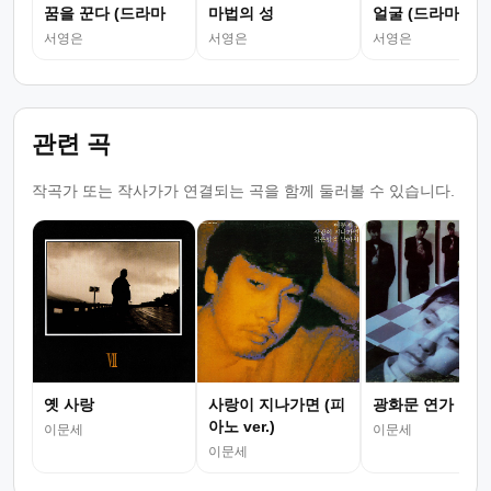
꿈을 꾼다 (드라마
마법의 성
얼굴 (드라마
서영은
서영은
서영은
관련 곡
작곡가 또는 작사가가 연결되는 곡을 함께 둘러볼 수 있습니다.
옛 사랑
사랑이 지나가면 (피
광화문 연가
아노 ver.)
이문세
이문세
이문세