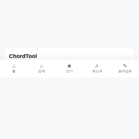
ChordTool
노래 가사, 곡 정보, 코드, 악보를 한곳에서 찾을 수 있는 음악 정보
⌂
⌕
★
♬
✎
홈
검색
인기
최신곡
음악강좌
서비스입니다.
인기곡 중심으로 악보와 코드 콘텐츠를 계속 확장합니다.
홈
인기차트
최신곡
음악강좌
악보 요청
오류 신고
🎼
작업자
© 2026 ChordTool. All rights reserved.
Today :
11,026
명
⚙