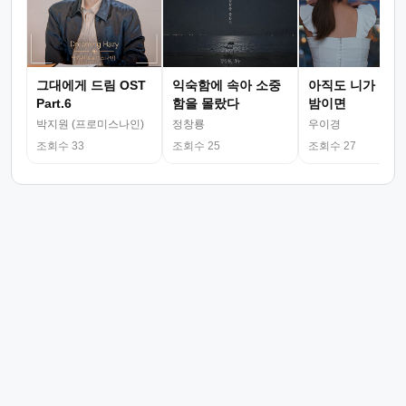
그대에게 드림 OST
익숙함에 속아 소중
아직도 니가 그리
Part.6
함을 몰랐다
밤이면
박지원 (프로미스나인)
정창룡
우이경
조회수 33
조회수 25
조회수 27