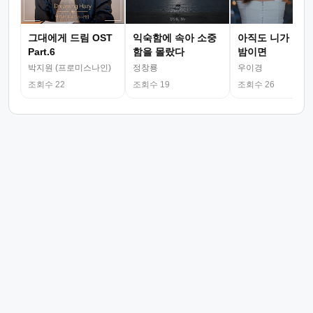
그대에게 드림 OST
익숙함에 속아 소중
아직도 니가 그리
Part.6
함을 몰랐다
밤이면
박지원 (프로미스나인)
정창룡
우이경
조회수 22
조회수 19
조회수 26