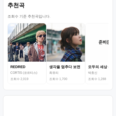
추천곡
조회수 기준 추천곡입니다.
REDRED
생각을 멈추다 보면
모두의 세상 (뮤
CORTIS (코르티스)
최유리
박효신
조회수 2,019
조회수 1,700
조회수 1,288