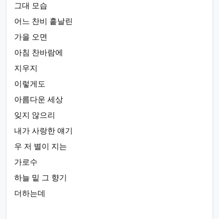
그대 모습
어느 찬비 흩날린
가을 오면
아침 찬바람에
지우지
이렇게도
아름다운 세상
잊지 않으리
내가 사랑한 얘기
우 저 별이 지는
가로수
하늘 밑 그 향기
더하는데