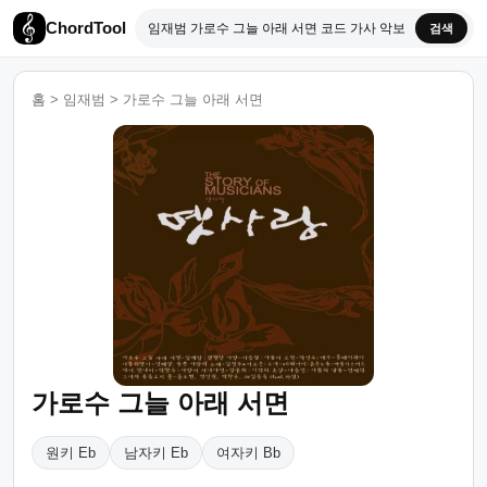
ChordTool
검색
홈
>
임재범
>
가로수 그늘 아래 서면
가로수 그늘 아래 서면
원키 Eb
남자키 Eb
여자키 Bb