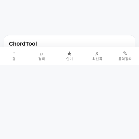
ChordTool
노래 가사, 곡 정보, 코드, 악보를 한곳에서 찾을 수 있는 음악 정보
⌂
⌕
★
♬
✎
홈
검색
인기
최신곡
음악강좌
서비스입니다.
인기곡 중심으로 악보와 코드 콘텐츠를 계속 확장합니다.
홈
인기차트
최신곡
음악강좌
악보 요청
오류 신고
🎼
작업자
© 2026 ChordTool. All rights reserved.
Today :
21,875
명
⚙