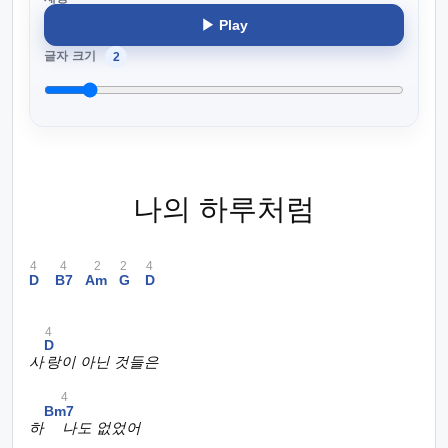
▶ Play
글자 크기
2
나의 하루처럼
4
4
2
2
4
D
B7
Am
G
D
4
D
사
랑이 아닌 것들은
4
Bm7
하
나도 없었어