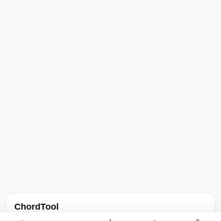
ChordTool
노래 가사, 곡 정보, 코드, 악보를 한곳에서 찾을 수 있는 음악 정보