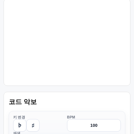
코드 악보
키 변경
BPM
♭
♯
재생