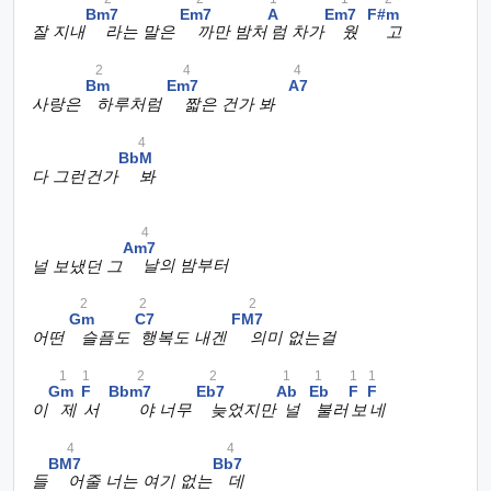
Bm7
Em7
A
Em7
F#m
잘 지내
라는 말은
까만 밤처
럼 차가
웠
고
2
4
4
Bm
Em7
A7
사랑은
하루처럼
짧은 건가 봐
4
BbM
다 그런건가
봐
4
Am7
널 보냈던 그
날의 밤부터
2
2
2
Gm
C7
FM7
어떤
슬픔도
행복도 내겐
의미 없는걸
1
1
2
2
1
1
1
1
Gm
F
Bbm7
Eb7
Ab
Eb
F
F
이
제
서
야 너무
늦었지만
널
불러
보
네
4
4
BM7
Bb7
들
어줄 너는 여기 없는
데