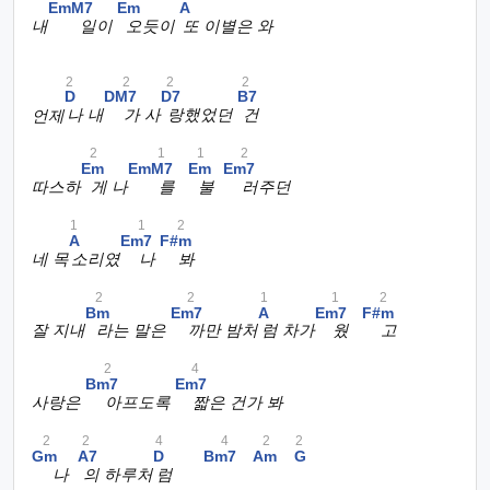
EmM7
Em
A
내
일이
오듯이
또 이별은 와
2
2
2
2
D
DM7
D7
B7
언제
나 내
가 사
랑했었던
건
2
1
1
2
Em
EmM7
Em
Em7
따스하
게 나
를
불
러주던
1
1
2
A
Em7
F#m
네 목
소리였
나
봐
2
2
1
1
2
Bm
Em7
A
Em7
F#m
잘 지내
라는 말은
까만 밤처
럼 차가
웠
고
2
4
Bm7
Em7
사랑은
아프도록
짧은 건가 봐
2
2
4
4
2
2
Gm
A7
D
Bm7
Am
G
나
의 하루처
럼