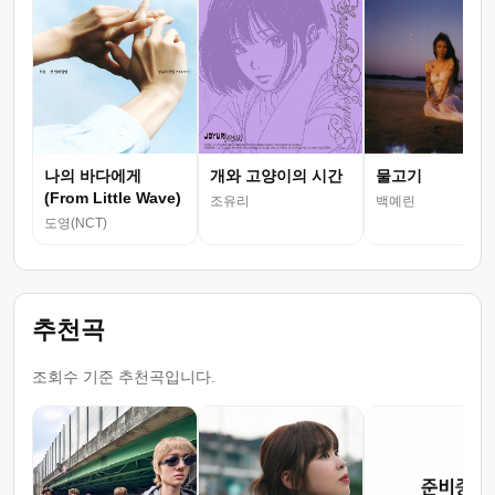
나의 바다에게
개와 고양이의 시간
물고기
(From Little Wave)
조유리
백예린
도영(NCT)
추천곡
조회수 기준 추천곡입니다.