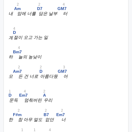
2
2
4
Am
D7
GM7
내
맘에 너를
담은 날부
터
4
D
계
절이 오고 가는 일
4
Bm7
하
늘의 높낮이
2
2
3
Am7
D
GM7
모
든 건 너로
아름다웠
어
1
4
2
D
Em7
A
문득
멈춰버린
우리
2
2
2
F#m
B7
Em7
한
참 아무 말도
없던
너
1
1
4