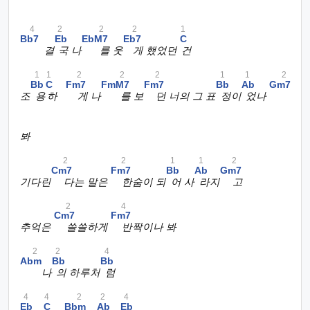
4
2
2
2
1
Bb7
Eb
EbM7
Eb7
C
결
국 나
를 웃
게 했었던
건
1
1
2
2
2
1
1
2
Bb
C
Fm7
FmM7
Fm7
Bb
Ab
Gm7
조
용
하
게 나
를 보
던 너의 그 표
정이
었나
봐
2
2
1
1
2
Cm7
Fm7
Bb
Ab
Gm7
기다린
다는 말은
한숨이 되
어 사
라지
고
2
4
Cm7
Fm7
추억은
쓸쓸하게
반짝이나 봐
2
2
4
Abm
Bb
Bb
나
의 하루처
럼
4
4
2
2
4
Eb
C
Bbm
Ab
Eb