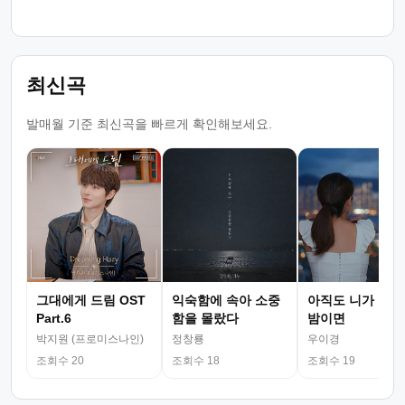
최신곡
발매월 기준 최신곡을 빠르게 확인해보세요.
그대에게 드림 OST
익숙함에 속아 소중
아직도 니가 그리
Part.6
함을 몰랐다
밤이면
박지원 (프로미스나인)
정창룡
우이경
조회수 20
조회수 18
조회수 19