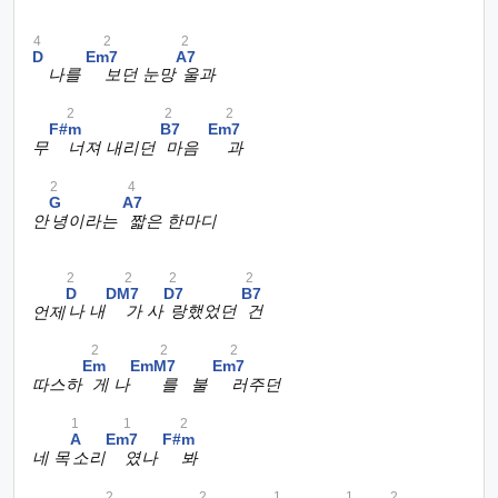
4
2
2
D
Em7
A7
나를
보던 눈망
울과
2
2
2
F#m
B7
Em7
무
너져 내리던
마음
과
2
4
G
A7
안
녕이라는
짧은 한마디
2
2
2
2
D
DM7
D7
B7
언제
나 내
가 사
랑했었던
건
2
2
2
Em
EmM7
Em7
따스하
게 나
를 불
러주던
1
1
2
A
Em7
F#m
네 목
소리
였나
봐
2
2
1
1
2