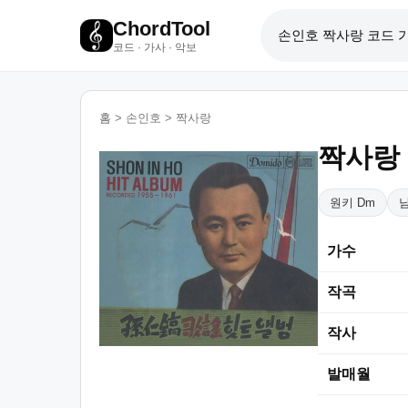
ChordTool
코드 · 가사 · 악보
홈
>
손인호
>
짝사랑
짝사랑
원키 Dm
가수
작곡
작사
발매월