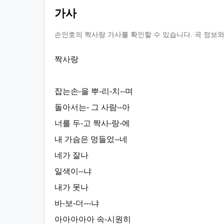
가사
손인호의 짝사랑 가사를 확인할 수 있습니다. 곡 정보와
짝사랑
잡는손-을 뿌-리-치--며
돌아서는- 그 사람--아
너를 두-고 짝사-랑-에
내 가슴은 멍들었--네
네가 잘나
일색이--냐
내가 못나
바-보-더---냐
아아아아아 속-시원히