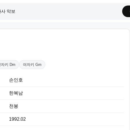
남자키 Dm
여자키 Gm
손인호
한복남
천봉
1992.02