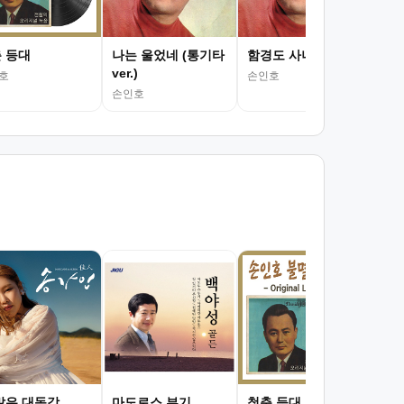
 등대
나는 울었네 (통기타
함경도 사나이
ver.)
호
손인호
손인호
처
송가
많은 대동강
마도로스 부기
청춘 등대