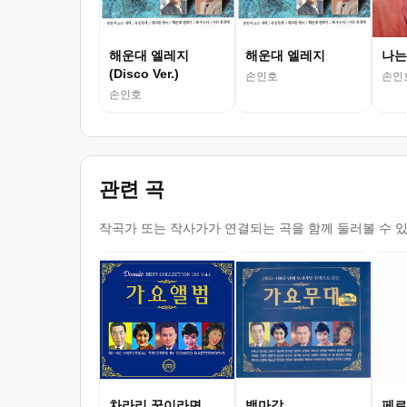
해운대 엘레지
해운대 엘레지
나는
(Disco Ver.)
손인호
손인
손인호
관련 곡
작곡가 또는 작사가가 연결되는 곡을 함께 둘러볼 수 
차라리 꿈이라면
백마강
페르