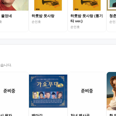
 울었네
하룻밤 풋사랑
하룻밤 풋사랑 (통기
청춘
타 ver.)
호
손인호
손인
손인호
있습니다.
샤 왕자
백마강
처녀 뱃사공
한 