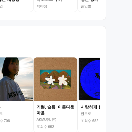
인
백야성
손인호
서
김광
조회
춘
기쁨, 슬픔, 아름다운
사랑하게 될 거야
마음
로
한로로
AKMU(악뮤)
 708
조회수 682
조회수 692