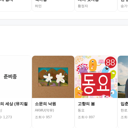
허민
황정자
송가
의 세상 (뮤지컬
소문의 낙원
고향의 봄
입
신
AKMU(악뮤)
동요
한로
 1,273
조회수 957
조회수 897
조회수