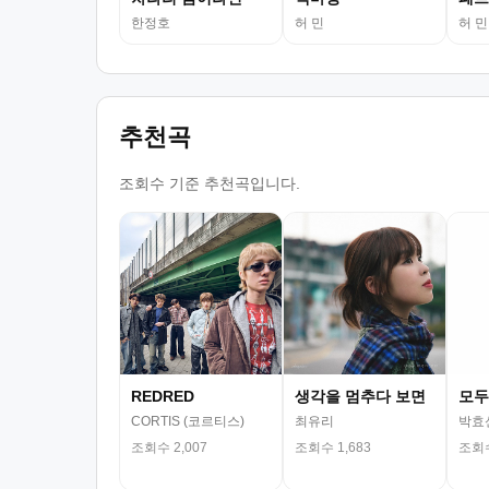
한정호
허 민
허 민
추천곡
조회수 기준 추천곡입니다.
REDRED
생각을 멈추다 보면
모두
CORTIS (코르티스)
최유리
박효
조회수 2,007
조회수 1,683
조회수