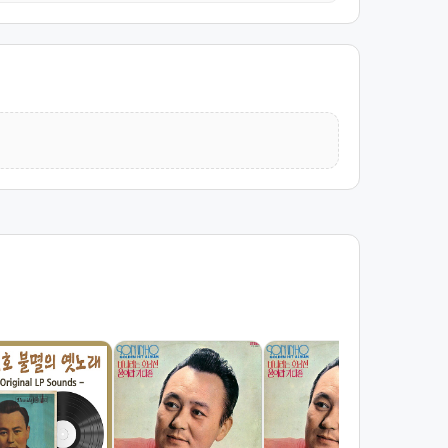
한 
손인