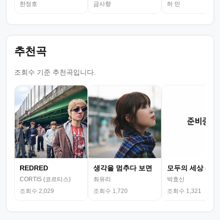
한정호
금사향
허 민
추천곡
조회수 기준 추천곡입니다.
REDRED
생각을 멈추다 보면
모두의 세상 (뮤
CORTIS (코르티스)
최유리
박효신
조회수 2,029
조회수 1,720
조회수 1,321