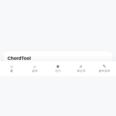
ChordTool
노래 가사, 곡 정보, 코드, 악보를 한곳에서 찾을 수 있는 음악 정보
⌂
⌕
★
♬
✎
홈
검색
인기
최신곡
음악강좌
서비스입니다.
인기곡 중심으로 악보와 코드 콘텐츠를 계속 확장합니다.
홈
인기차트
최신곡
음악강좌
악보 요청
오류 신고
🎼
작업자
© 2026 ChordTool. All rights reserved.
Today :
8,958
명
⚙