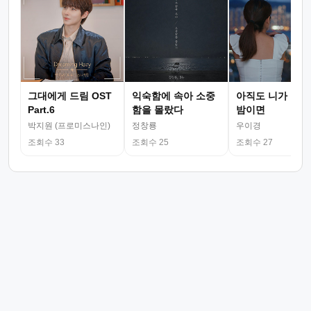
그대에게 드림 OST
익숙함에 속아 소중
아직도 니가 그리
Part.6
함을 몰랐다
밤이면
박지원 (프로미스나인)
정창룡
우이경
조회수 33
조회수 25
조회수 27