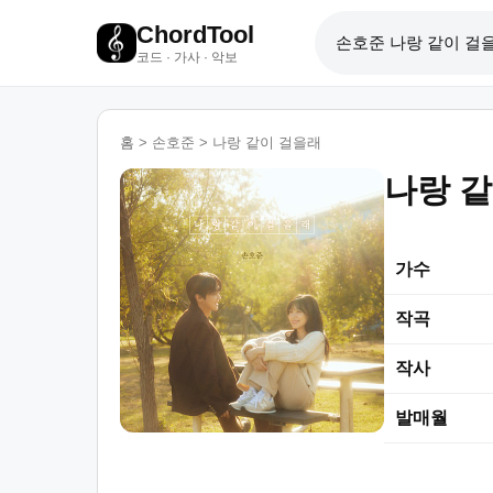
ChordTool
코드 · 가사 · 악보
홈
>
손호준
>
나랑 같이 걸을래
나랑 
가수
작곡
작사
발매월