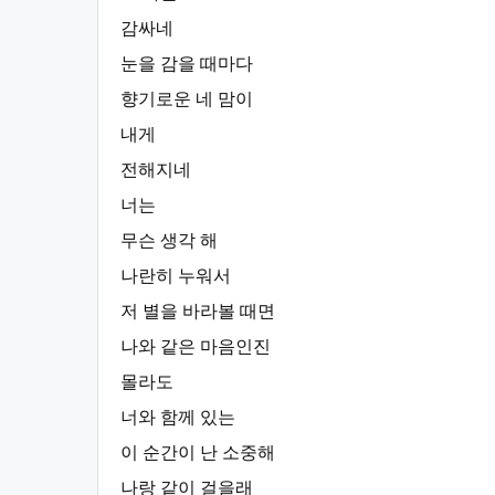
감싸네
눈을 감을 때마다
향기로운 네 맘이
내게
전해지네
너는
무슨 생각 해
나란히 누워서
저 별을 바라볼 때면
나와 같은 마음인진
몰라도
너와 함께 있는
이 순간이 난 소중해
나랑 같이 걸을래