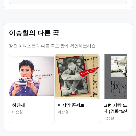
이승철의 다른 곡
같은 아티스트의 다른 곡도 함께 확인해보세요.
하얀새
마지막 콘서트
그런 사람 또 없
다 (영화"슬픔보
이승철
이승철
더..")
이승철