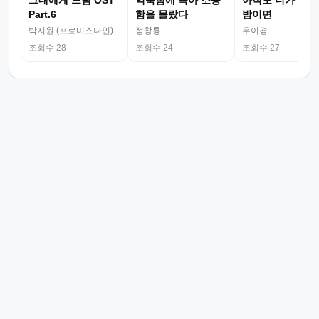
그대에게 드림 OST
익숙함에 속아 소중
아직도 니가 그리
Part.6
함을 몰랐다
밤이면
박지원 (프로미스나인)
정창룡
우이경
조회수 28
조회수 24
조회수 27