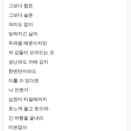
그보다 힘든
그보다 슬픈
의미도 없이
잊혀지긴 싫어
두려움 때문이지만
저 강들이 모여드는 곳
성난파도 아래 깊이
한번만이라도
이룰 수 있다면
나 언젠가
심장이 터질때까지
흐느껴 울고 웃으며-
긴 여행을 끝내리
미련없이