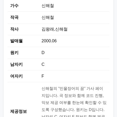
가수
신해철
작곡
신해철
작사
김왕래,신해철
발매월
2000.06
원키
D
남자키
C
여자키
F
신해철의 "민물장어의 꿈" 가사 페이
지입니다. 곡 정보와 함께 코드 진행,
악보 제공 여부를 한눈에 확인할 수 있
도록 구성했습니다. 원키는 D입니다.
제공정보
남자키 C, 여자키 F 정보도 함께 제공