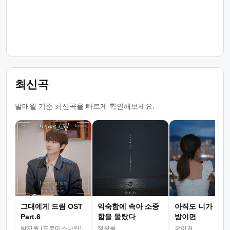
최신곡
발매월 기준 최신곡을 빠르게 확인해보세요.
그대에게 드림 OST
익숙함에 속아 소중
아직도 니가 그리
Part.6
함을 몰랐다
밤이면
박지원 (프로미스나인)
정창룡
우이경