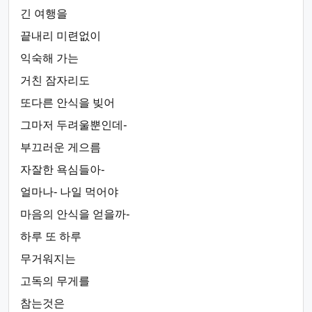
긴 여행을
끝내리 미련없이
익숙해 가는
거친 잠자리도
또다른 안식을 빚어
그마저 두려울뿐인데-
부끄러운 게으름
자잘한 욕심들아-
얼마나- 나일 먹어야
마음의 안식을 얻을까-
하루 또 하루
무거워지는
고독의 무게를
참는것은