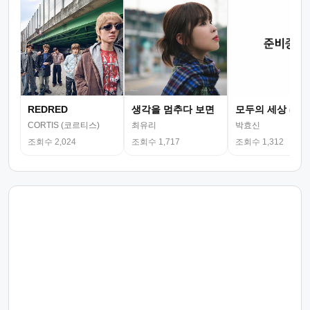
REDRED
생각을 멈추다 보면
모두의 세상 (뮤
CORTIS (코르티스)
최유리
박효신
조회수 2,024
조회수 1,717
조회수 1,312