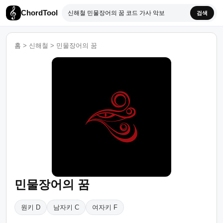
ChordTool
검색
홈
>
신해철
>
민물장어의 꿈
민물장어의 꿈
원키 D
남자키 C
여자키 F