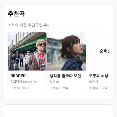
추천곡
조회수 기준 추천곡입니다.
REDRED
생각을 멈추다 보면
모두의 세상 (뮤
CORTIS (코르티스)
최유리
박효신
조회수 2,019
조회수 1,696
조회수 1,284