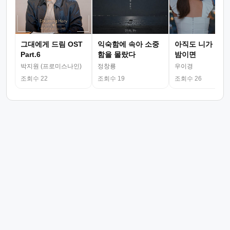
그대에게 드림 OST
익숙함에 속아 소중
아직도 니가 그리
Part.6
함을 몰랐다
밤이면
박지원 (프로미스나인)
정창룡
우이경
조회수 22
조회수 19
조회수 26