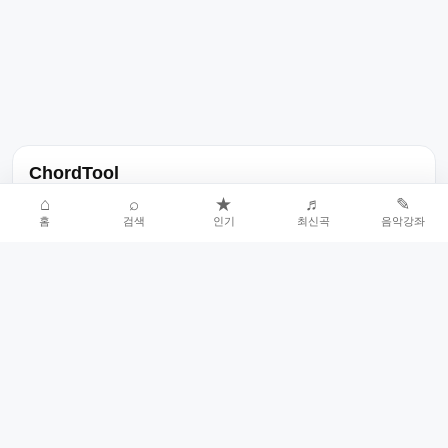
ChordTool
노래 가사, 곡 정보, 코드, 악보를 한곳에서 찾을 수 있는 음악 정보
⌂
⌕
★
♬
✎
홈
검색
인기
최신곡
음악강좌
서비스입니다.
인기곡 중심으로 악보와 코드 콘텐츠를 계속 확장합니다.
홈
인기차트
최신곡
음악강좌
악보 요청
오류 신고
🎼
작업자
© 2026 ChordTool. All rights reserved.
Today :
18,419
명
⚙