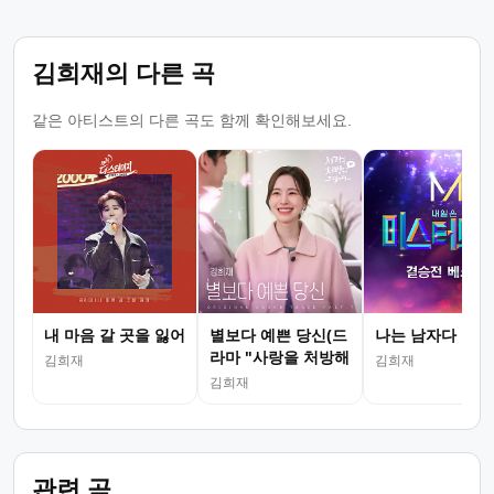
김희재의 다른 곡
같은 아티스트의 다른 곡도 함께 확인해보세요.
내 마음 갈 곳을 잃어
별보다 예쁜 당신(드
나는 남자다
라마 "사랑을 처방해
김희재
김희재
드립니..
김희재
관련 곡