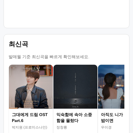
최신곡
발매월 기준 최신곡을 빠르게 확인해보세요.
그대에게 드림 OST
익숙함에 속아 소중
아직도 니가 그리
Part.6
함을 몰랐다
밤이면
박지원 (프로미스나인)
정창룡
우이경