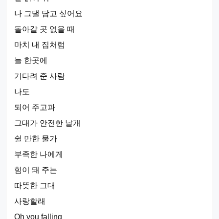
나 그댈 담고 싶어요
돌아갈 곳 없을 때
마치 내 집처럼
늘 한곳에
기다려 준 사람
나도
되어 주고파
그대가 안전한 날개
쉴 만한 물가
부족한 나에게
힘이 돼 주는
따뜻한 그대
사랑할래
Oh you falling