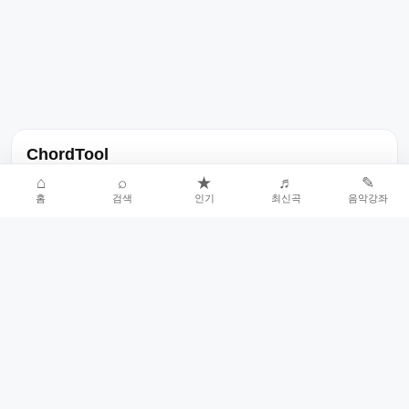
ChordTool
노래 가사, 곡 정보, 코드, 악보를 한곳에서 찾을 수 있는 음악 정보
⌂
⌕
★
♬
✎
홈
검색
인기
최신곡
음악강좌
서비스입니다.
인기곡 중심으로 악보와 코드 콘텐츠를 계속 확장합니다.
홈
인기차트
최신곡
음악강좌
악보 요청
오류 신고
🎼
작업자
© 2026 ChordTool. All rights reserved.
Today :
16,658
명
⚙