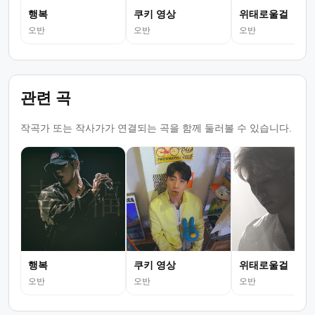
행복
쿠키 영상
위태로울걸
오반
오반
오반
관련 곡
작곡가 또는 작사가가 연결되는 곡을 함께 둘러볼 수 있습니다.
행복
쿠키 영상
위태로울걸
오반
오반
오반