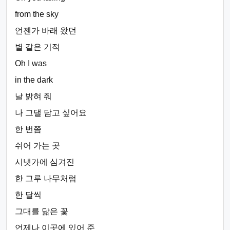
from the sky
언젠가 바래 왔던
별 같은 기적
Oh I was
in the dark
날 밝혀 줘
나 그댈 담고 싶어요
한 번쯤
쉬어 가는 곳
시냇가에 심겨진
한 그루 나무처럼
한 달씩
그대를 닮은 꽃
언제나 이곳에 있어 준