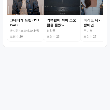
그대에게 드림 OST
익숙함에 속아 소중
아직도 니가 그리
Part.6
함을 몰랐다
밤이면
박지원 (프로미스나인)
정창룡
우이경
조회수 26
조회수 23
조회수 27