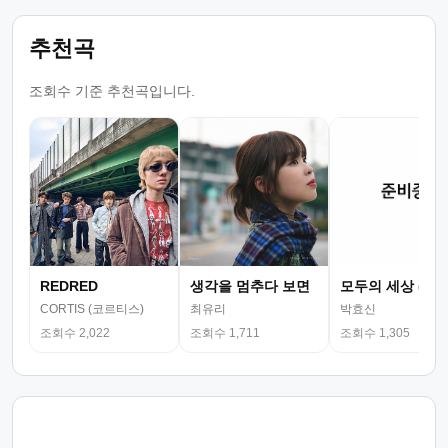
추천곡
조회수 기준 추천곡입니다.
REDRED
생각을 멈추다 보면
모두의 세상 (뮤
CORTIS (코르티스)
최유리
박효신
조회수 2,022
조회수 1,711
조회수 1,305