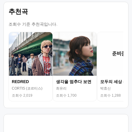
추천곡
조회수 기준 추천곡입니다.
REDRED
생각을 멈추다 보면
모두의 세상 (뮤
CORTIS (코르티스)
최유리
박효신
조회수 2,019
조회수 1,700
조회수 1,288