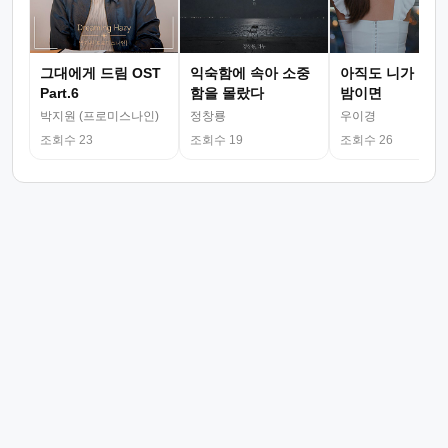
그대에게 드림 OST
익숙함에 속아 소중
아직도 니가 그리
Part.6
함을 몰랐다
밤이면
박지원 (프로미스나인)
정창룡
우이경
조회수 23
조회수 19
조회수 26