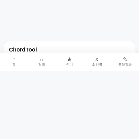
ChordTool
노래 가사, 곡 정보, 코드, 악보를 한곳에서 찾을 수 있는 음악 정보
⌂
⌕
★
♬
✎
홈
검색
인기
최신곡
음악강좌
서비스입니다.
인기곡 중심으로 악보와 코드 콘텐츠를 계속 확장합니다.
홈
인기차트
최신곡
음악강좌
악보 요청
오류 신고
🎼
작업자
© 2026 ChordTool. All rights reserved.
Today :
24,213
명
⚙