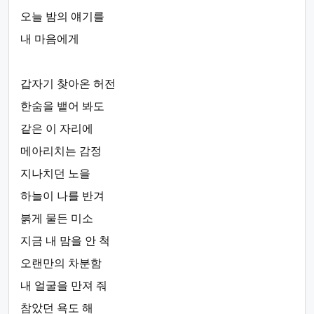
오늘 밤의 얘기를
내 마음에게
갑자기 찾아온 허전
한숨을 뱉어 봐도
같은 이 자리에
메아리치는 감정
지나치던 노을
하늘이 나를 반겨
붉게 물든 미소
지금 내 맘을 안 척
오랜만의 차분함
내 얼굴을 만져 줘
참았던 욕도 해