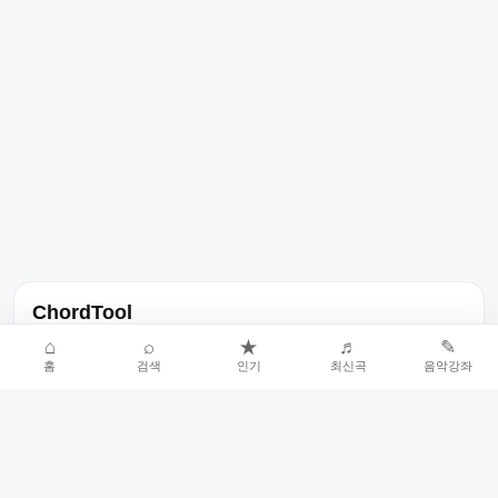
ChordTool
노래 가사, 곡 정보, 코드, 악보를 한곳에서 찾을 수 있는 음악 정보
⌂
⌕
★
♬
✎
홈
검색
인기
최신곡
음악강좌
서비스입니다.
인기곡 중심으로 악보와 코드 콘텐츠를 계속 확장합니다.
홈
인기차트
최신곡
음악강좌
악보 요청
오류 신고
🎼
작업자