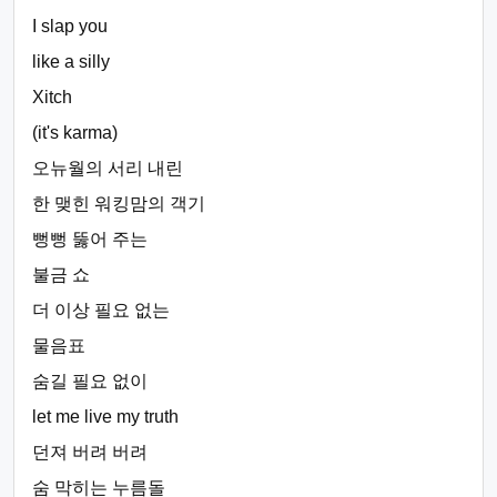
I slap you
like a silly
Xitch
(it's karma)
오뉴월의 서리 내린
한 맺힌 워킹맘의 객기
뻥뻥 뚫어 주는
불금 쇼
더 이상 필요 없는
물음표
숨길 필요 없이
let me live my truth
던져 버려 버려
숨 막히는 누름돌