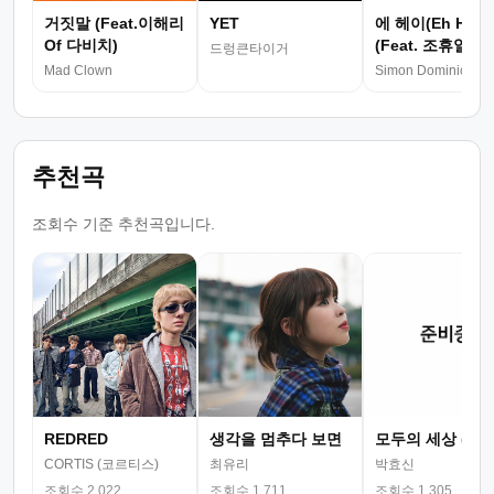
거짓말 (Feat.이해리
YET
에 헤이(Eh Hey)
Of 다비치)
(Feat. 조휴일 Of
드렁큰타이거
정치마)
Mad Clown
Simon Dominic
추천곡
조회수 기준 추천곡입니다.
REDRED
생각을 멈추다 보면
모두의 세상 (뮤
CORTIS (코르티스)
최유리
박효신
조회수 2,022
조회수 1,711
조회수 1,305