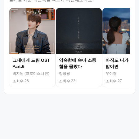
그대에게 드림 OST
익숙함에 속아 소중
아직도 니가 그리
Part.6
함을 몰랐다
밤이면
박지원 (프로미스나인)
정창룡
우이경
조회수 26
조회수 23
조회수 27