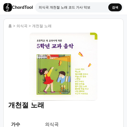
ChordTool
검색
홈
>
의식곡
>
개천절 노래
개천절 노래
가수
의식곡