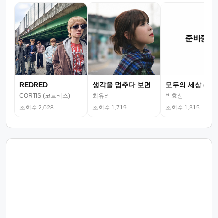
REDRED
생각을 멈추다 보면
모두의 세상 (뮤
CORTIS (코르티스)
최유리
박효신
조회수 2,028
조회수 1,719
조회수 1,315