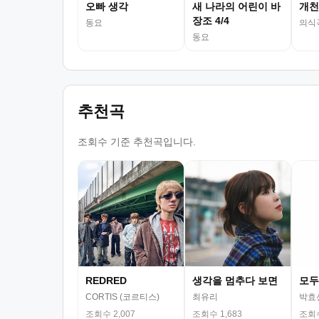
오빠 생각
새 나라의 어린이 바
개천
장조 4/4
동요
의식
동요
추천곡
조회수 기준 추천곡입니다.
REDRED
생각을 멈추다 보면
모두
CORTIS (코르티스)
최유리
박효
조회수 2,007
조회수 1,683
조회수