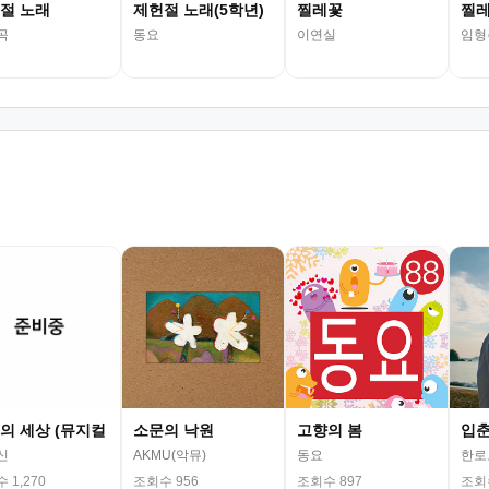
절 노래
제헌절 노래(5학년)
찔레꽃
찔
곡
동요
이연실
임형
의 세상 (뮤지컬
소문의 낙원
고향의 봄
입
신
AKMU(악뮤)
동요
한로
 1,270
조회수 956
조회수 897
조회수