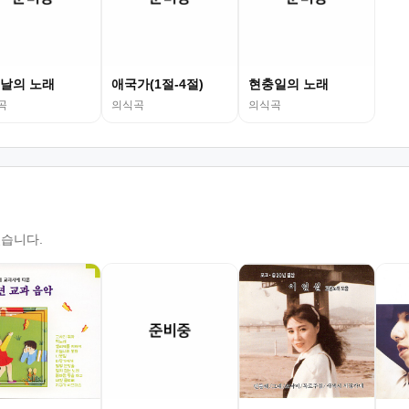
날의 노래
애국가(1절-4절)
현충일의 노래
곡
의식곡
의식곡
있습니다.