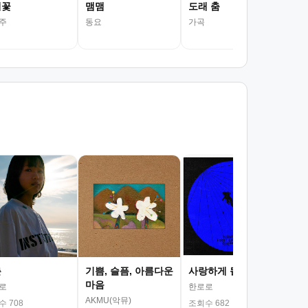
레꽃
맴맴
도래 춤
주
동요
가곡
서
김광
조회
춘
기쁨, 슬픔, 아름다운
사랑하게 될 거야
마음
로
한로로
AKMU(악뮤)
 708
조회수 682