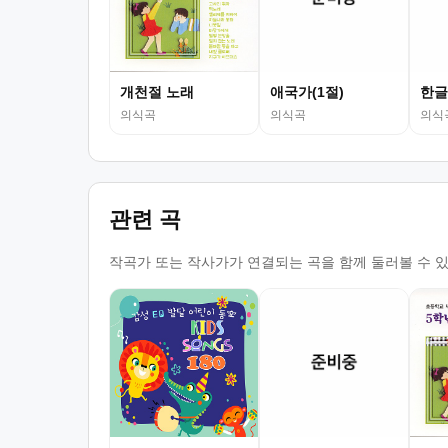
개천절 노래
애국가(1절)
한글
의식곡
의식곡
의식
관련 곡
작곡가 또는 작사가가 연결되는 곡을 함께 둘러볼 수 