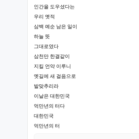
인간을 도우셨다는
우리 옛적
삼백 예순 남은 일이
하늘 뜻
그대로였다
삼천만 한결같이
지킬 언약 이루니
옛길에 새 걸음으로
발맞추리라
이날은 대한민국
억만년의 터다
대한민국
억만년의 터