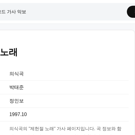
 노래
의식곡
박태준
정인보
1997.10
의식곡의 "제헌절 노래" 가사 페이지입니다. 곡 정보와 함