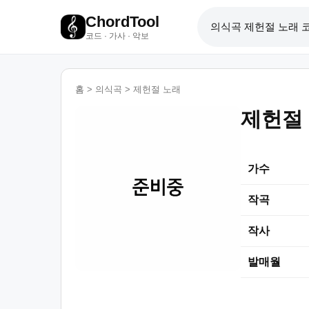
ChordTool
코드 · 가사 · 악보
홈
>
의식곡
>
제헌절 노래
제헌절
가수
작곡
작사
발매월