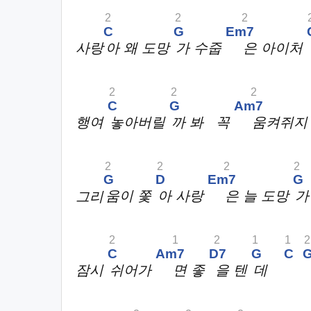
2
2
2
C
G
Em7
사랑
아 왜 도망
가 수줍
은 아이처
2
2
2
C
G
Am7
행여
놓아버릴
까 봐 꼭
움켜쥐
2
2
2
2
G
D
Em7
G
그리
움이 쫓
아 사랑
은 늘 도망
가
2
1
2
1
1
2
C
Am7
D7
G
C
잠시
쉬어가
면 좋
을 텐
데