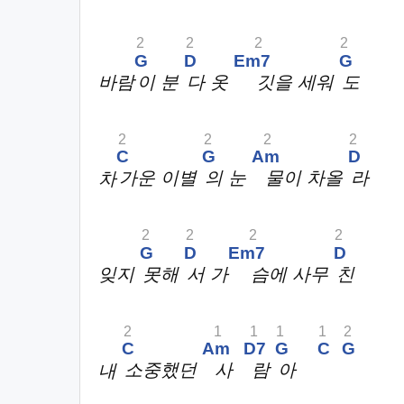
2
2
2
2
G
D
Em7
G
바람
이 분
다 옷
깃을 세워
도
2
2
2
2
C
G
Am
D
차
가운 이별
의 눈
물이 차올
라
2
2
2
2
G
D
Em7
D
잊지
못해
서 가
슴에 사무
친
2
1
1
1
1
2
C
Am
D7
G
C
G
내
소중했던
사
람
아