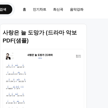
검색
홈
인기차트
최신곡
음악강좌
사랑은 늘 도망가 (드라마 악보
PDF(샘플)