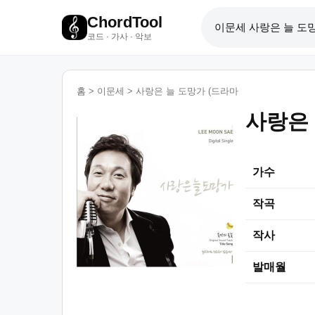
ChordTool
코드 · 가사 · 악보
홈
>
이문세
>
사랑은 늘 도망가 (드라마
사랑은 
가수
작곡
작사
발매월