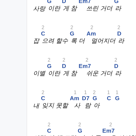
G
D
Em7
G
사랑
이란
게 참
쓰린 거더
라
2
2
2
2
C
G
Am
D
잡
으려 할수
록 더
멀어지더
라
2
2
2
2
G
D
Em7
D
이별
이란
게 참
쉬운 거더
라
2
1
1
2
1
1
C
Am
D7
G
C
G
내
잊지 못할
사
람
아
2
2
2
C
G
Em7