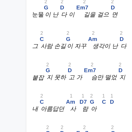
2
2
2
2
G
D
Em7
D
눈물
이 난
다 이
길을 걸으
면
2
2
2
2
C
G
Am
D
그
사람 손길
이 자꾸
생각이 난
다
2
2
2
2
G
D
Em7
D
붙잡
지 못하
고 가
슴만 떨었
지
2
1
1
2
1
1
C
Am
D7
G
C
D
내
아름답던
사
람
아
2
2
2
2