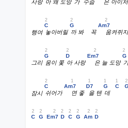
사랑
아 왜 도망
가 수줍
은 아이
2
2
2
C
G
Am7
행여
놓아버릴
까 봐 꼭
움켜쥐
2
2
2
2
G
D
Em7
G
그리
움이 쫓
아 사랑
은 늘 도망
2
1
1
1
1
2
C
Am7
D7
G
C
잠시
쉬어가
면 좋
을 텐
데
2
2
2
2
2
2
2
2
C
G
Em7
D
C
G
Am
D