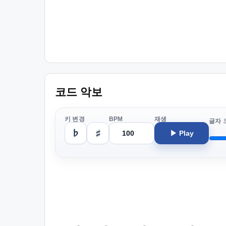
코드 악보
키 변경
BPM
재생
글자 
♭
♯
▶ Play