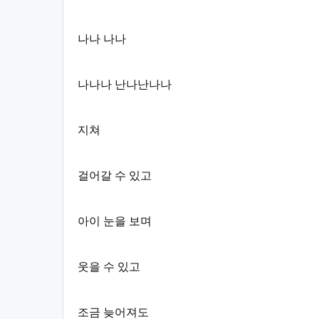
나나 나나
나나나 난나난나나
지쳐
걸어갈 수 있고
아이 눈을 보며
웃을 수 있고
조금 늦어져도