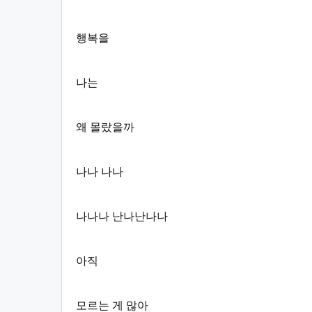
행복을
나는
왜 몰랐을까
나나 나나
나나나 난나난나나
아직
모르는 게 많아