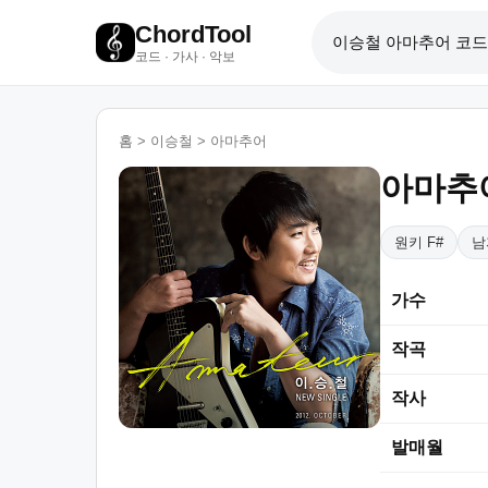
ChordTool
코드 · 가사 · 악보
홈
>
이승철
>
아마추어
아마추
원키 F#
남
가수
작곡
작사
발매월