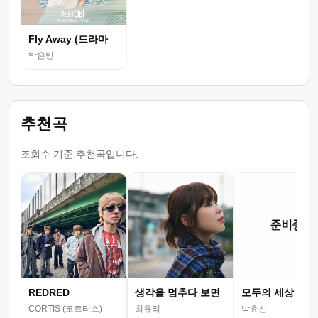
Fly Away (드라마
박은빈
추천곡
조회수 기준 추천곡입니다.
REDRED
생각을 멈추다 보면
모두의 세상 (뮤
CORTIS (코르티스)
최유리
박효신