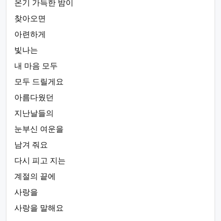
온기 가득한 밤이
찾아오면
아련하게
빛나는
내 마음 모두
모두 드릴게요
아름다웠던
지난날들의
눈부신 여운을
남겨 줘요
다시 피고 지는
계절의 끝에
사랑을
사랑을 말해요