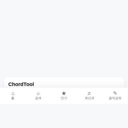
ChordTool
노래 가사, 곡 정보, 코드, 악보를 한곳에서 찾을 수 있는 음악 정보
⌂
⌕
★
♬
✎
홈
검색
인기
최신곡
음악강좌
서비스입니다.
인기곡 중심으로 악보와 코드 콘텐츠를 계속 확장합니다.
홈
인기차트
최신곡
음악강좌
악보 요청
오류 신고
🎼
작업자