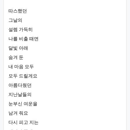
따스했던
그날의
설렘 가득히
나를 비출 때면
달빛 아래
숨겨 둔
내 마음 모두
모두 드릴게요
아름다웠던
지난날들의
눈부신 여운을
남겨 줘요
다시 피고 지는