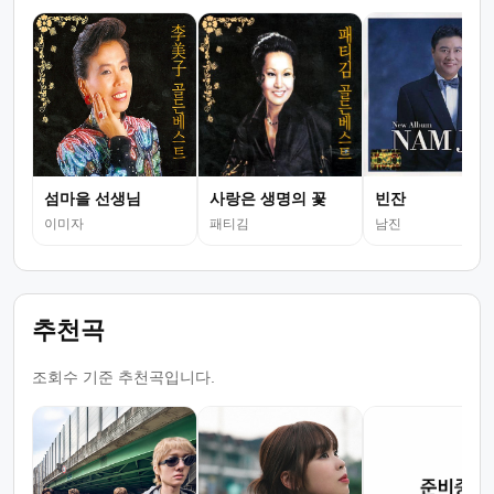
섬마을 선생님
사랑은 생명의 꽃
빈잔
이미자
패티김
남진
추천곡
조회수 기준 추천곡입니다.