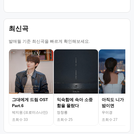
최신곡
발매월 기준 최신곡을 빠르게 확인해보세요.
그대에게 드림 OST
익숙함에 속아 소중
아직도 니가 그리
Part.6
함을 몰랐다
밤이면
박지원 (프로미스나인)
정창룡
우이경
조회수 33
조회수 25
조회수 27