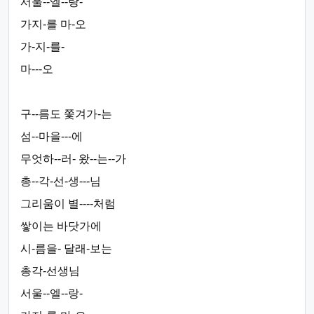
서울--엘--랑-
가지-를 마-오
가-지-를-
마---오
구--름도 쫓겨가-는
섬--마을---에
무엇하--러- 왔--는--가
총--각-선-생---님
그리움이 별----처럼
쌓이는 바닷가에
시-름을- 달래-보는
총각-선생님
서울--엘--랑-