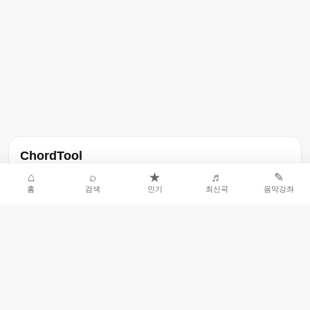
ChordTool
노래 가사, 곡 정보, 코드, 악보를 한곳에서 찾을 수 있는 음악 정보
⌂
⌕
★
♬
✎
홈
검색
인기
최신곡
음악강좌
서비스입니다.
인기곡 중심으로 악보와 코드 콘텐츠를 계속 확장합니다.
홈
인기차트
최신곡
음악강좌
악보 요청
오류 신고
🎼
작업자
© 2026 ChordTool. All rights reserved.
Today :
13,227
명
⚙