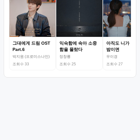
그대에게 드림 OST
익숙함에 속아 소중
아직도 니가 그리
Part.6
함을 몰랐다
밤이면
박지원 (프로미스나인)
정창룡
우이경
조회수 33
조회수 25
조회수 27