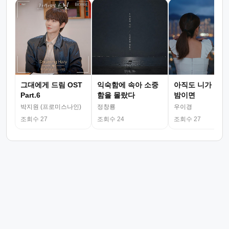
그대에게 드림 OST
익숙함에 속아 소중
아직도 니가 그리
Part.6
함을 몰랐다
밤이면
박지원 (프로미스나인)
정창룡
우이경
조회수 27
조회수 24
조회수 27