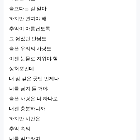
슬프다는 걸 알아
하지만 견뎌야 해
추억이 아름답도록
그 짧았던 만남도
슬픈 우리의 사랑도
이젠 눈물로 지워야 할
상처뿐인데
내 맘 깊은 곳엔 언제나
너를 남겨 둘 거야
슬픈 사랑은 너 하나로
내겐 충분하니까
하지만 시간은
추억 속의
너를 잊으라며