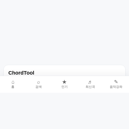
ChordTool
노래 가사, 곡 정보, 코드, 악보를 한곳에서 찾을 수 있는 음악 정보
⌂
⌕
★
♬
✎
홈
검색
인기
최신곡
음악강좌
서비스입니다.
인기곡 중심으로 악보와 코드 콘텐츠를 계속 확장합니다.
홈
인기차트
최신곡
음악강좌
악보 요청
오류 신고
🎼
작업자