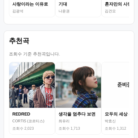
사랑이라는 이유로
기대
혼자만의 사랑
김광석
나윤권
김건모
추천곡
조회수 기준 추천곡입니다.
REDRED
생각을 멈추다 보면
모두의 세상 (뮤
CORTIS (코르티스)
최유리
박효신
조회수 2,023
조회수 1,713
조회수 1,312