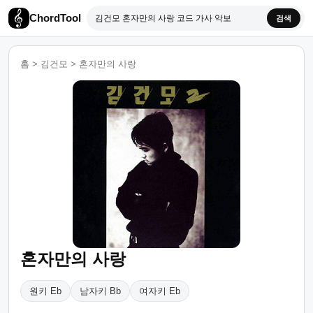
ChordTool
검색
홈
>
김건모
>
혼자만의 사랑
혼자만의 사랑
원키 Eb
남자키 Bb
여자키 Eb