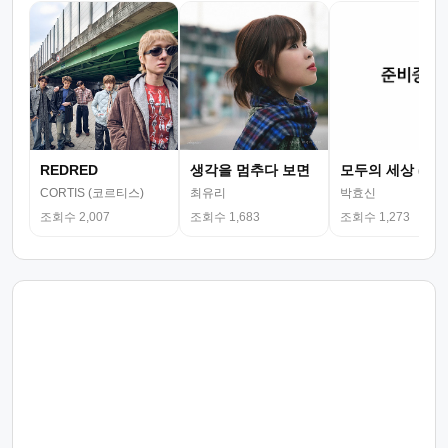
REDRED
생각을 멈추다 보면
모두의 세상 (뮤
CORTIS (코르티스)
최유리
박효신
조회수 2,007
조회수 1,683
조회수 1,273