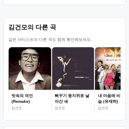
김건모의 다른 곡
같은 아티스트의 다른 곡도 함께 확인해보세요.
빗속의 여인
뻐꾸기 둥지위로 날
내 마음에 비친 내
(Remake)
아간 새
습 (유재하)
김건모
김건모
김건모