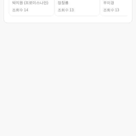
박지원 (프로미스나인)
정창룡
우이경
조회수 14
조회수 13
조회수 13