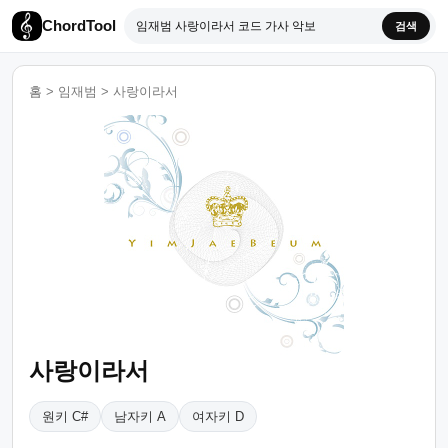
ChordTool
검색
홈
>
임재범
>
사랑이라서
사랑이라서
원키 C#
남자키 A
여자키 D