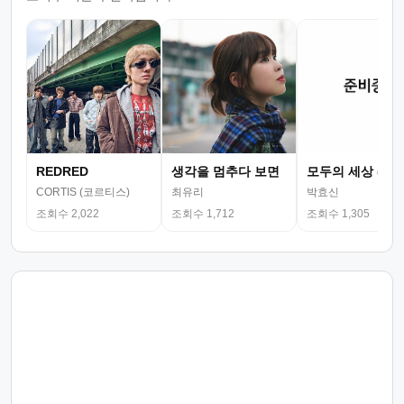
REDRED
생각을 멈추다 보면
모두의 세상 (뮤
CORTIS (코르티스)
최유리
박효신
조회수 2,022
조회수 1,712
조회수 1,305