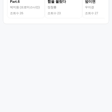
Part.6
함을 몰랐다
밤이면
박지원 (프로미스나인)
정창룡
우이경
조회수 26
조회수 23
조회수 27