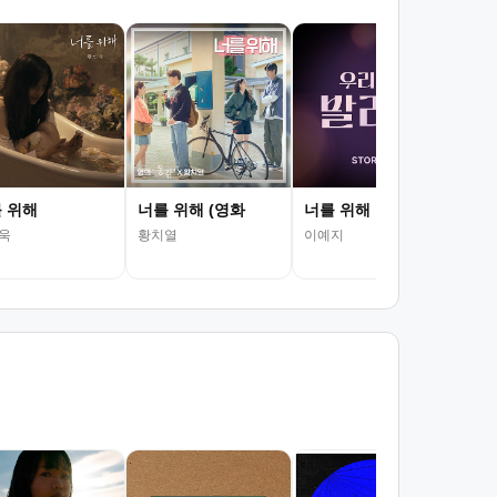
찾을
박효
 위해
너를 위해 (영화
너를 위해
욱
황치열
이예지
서