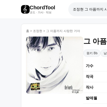
ChordTool
코드 · 가사 · 악보
홈
>
조정현
>
그 아픔까지 사랑한 거야
그 아
원키 Bb
남
가수
작곡
작사
발매월