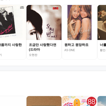
아픔까지 사랑한
조금만 사랑했다면
원하고 원망하죠
너를
(드라마
AS ONE
황인
기
오현란