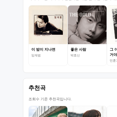
이 밤이 지나면
좋은 사람
그 
거야
임재범
박효신
민훈
추천곡
조회수 기준 추천곡입니다.