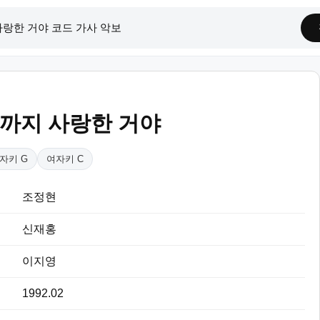
픔까지 사랑한 거야
자키 G
여자키 C
조정현
신재홍
이지영
1992.02