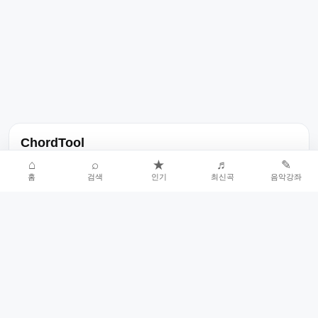
ChordTool
노래 가사, 곡 정보, 코드, 악보를 한곳에서 찾을 수 있는 음악 정보
⌂
⌕
★
♬
✎
홈
검색
인기
최신곡
음악강좌
서비스입니다.
인기곡 중심으로 악보와 코드 콘텐츠를 계속 확장합니다.
홈
인기차트
최신곡
음악강좌
악보 요청
오류 신고
🎼
작업자
© 2026 ChordTool. All rights reserved.
Today :
18,392
명
⚙