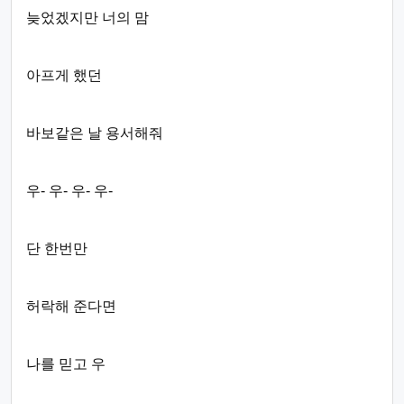
늦었겠지만 너의 맘
아프게 했던
바보같은 날 용서해줘
우- 우- 우- 우-
단 한번만
허락해 준다면
나를 믿고 우