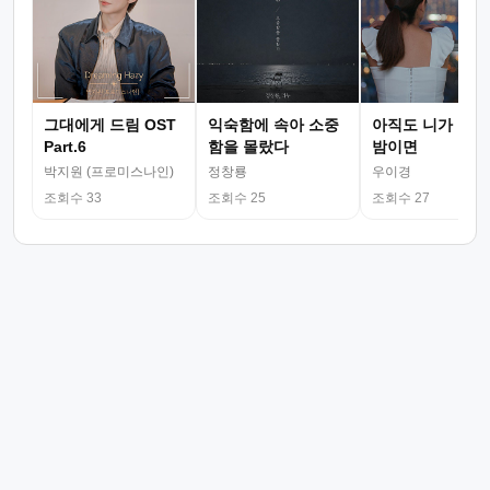
그대에게 드림 OST
익숙함에 속아 소중
아직도 니가 그리
Part.6
함을 몰랐다
밤이면
박지원 (프로미스나인)
정창룡
우이경
조회수 33
조회수 25
조회수 27