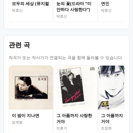
모두의 세상 (뮤지컬
눈의 꽃(드라마 "미
연인
안하다 사랑한다")
박효신
박효신
박효신
관련 곡
작곡가 또는 작사가가 연결되는 곡을 함께 둘러볼 수 있습니다.
이 밤이 지나면
그 아픔까지 사랑한
그 아픔까지 사랑
거야
거야
임재범
민훈기
조정현