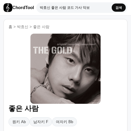
ChordTool
검색
홈
>
박효신
>
좋은 사람
좋은 사람
원키 Ab
남자키 F
여자키 Bb