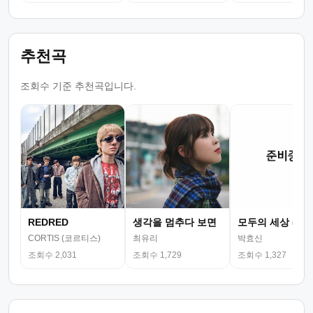
추천곡
조회수 기준 추천곡입니다.
REDRED
생각을 멈추다 보면
모두의 세상 (뮤
CORTIS (코르티스)
최유리
박효신
조회수 2,031
조회수 1,729
조회수 1,327