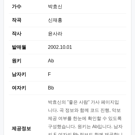
가수
박효신
작곡
신재홍
작사
윤사라
발매월
2002.10.01
원키
Ab
남자키
F
여자키
Bb
박효신의 "좋은 사람" 가사 페이지입
니다. 곡 정보와 함께 코드 진행, 악보
제공 여부를 한눈에 확인할 수 있도록
구성했습니다. 원키는 Ab입니다. 남자
제공정보
키 F, 여자키 Bb 정보도 함께 제공합니