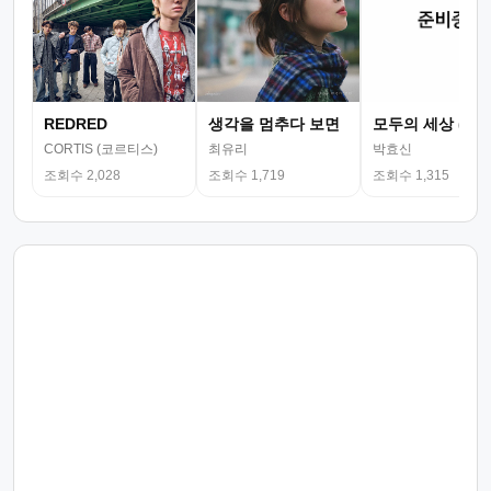
REDRED
생각을 멈추다 보면
모두의 세상 (뮤
CORTIS (코르티스)
최유리
박효신
조회수 2,028
조회수 1,719
조회수 1,315