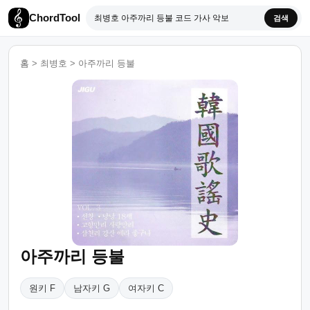
ChordTool
검색
홈
>
최병호
>
아주까리 등불
아주까리 등불
원키 F
남자키 G
여자키 C