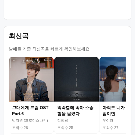
최신곡
발매월 기준 최신곡을 빠르게 확인해보세요.
그대에게 드림 OST
익숙함에 속아 소중
아직도 니가 그리
Part.6
함을 몰랐다
밤이면
박지원 (프로미스나인)
정창룡
우이경
조회수 28
조회수 25
조회수 27