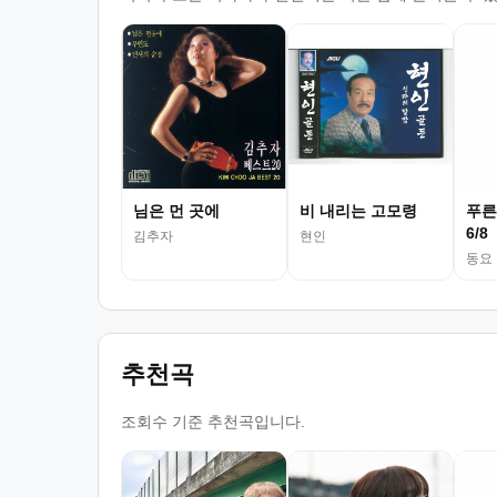
님은 먼 곳에
비 내리는 고모령
푸른
6/8
김추자
현인
동요
추천곡
조회수 기준 추천곡입니다.