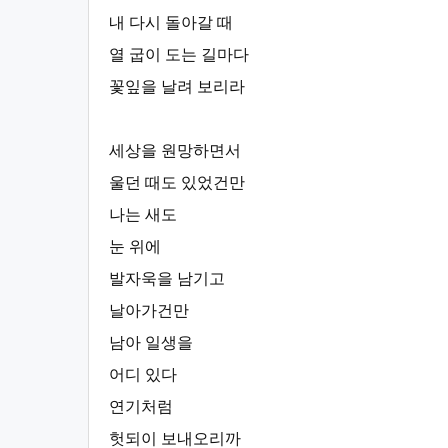
내 다시 돌아갈 때
열 굽이 도는 길마다
꽃잎을 날려 보리라
세상을 원망하면서
울던 때도 있었건만
나는 새도
눈 위에
발자욱을 남기고
날아가건만
남아 일생을
어디 있다
연기처럼
헛되이 보내오리까