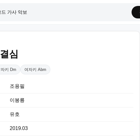
 결심
자키 Dm
여자키 Abm
조용필
이봉룡
유호
2019.03