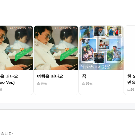
을 떠나요
여행을 떠나요
꿈
한 
co Ver.)
민요
조용필
조용필
필
조용
있습니다.