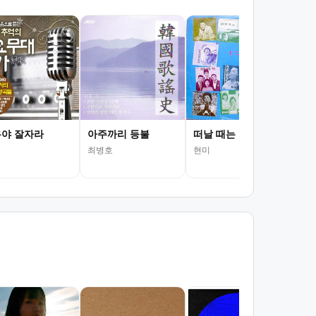
낙
남인
야 잘자라
아주까리 등불
떠날 때는 말 없이
최병호
현미
서