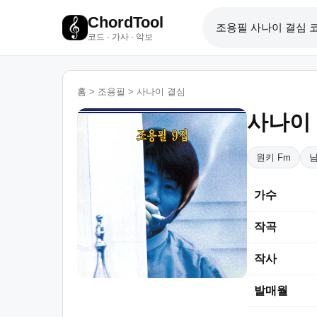
ChordTool
코드 · 가사 · 악보
홈
>
조용필
>
사나이 결심
사나이
원키 Fm
남
가수
작곡
작사
발매월