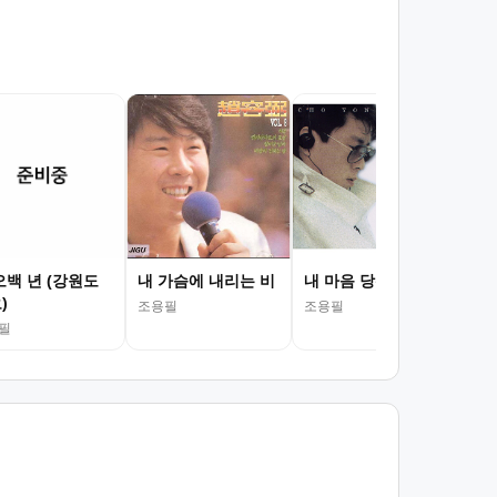
사랑
지 
조용
오백 년 (강원도
내 가슴에 내리는 비
내 마음 당신 곁으로
)
조용필
조용필
필