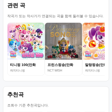
관련 곡
작곡가 또는 작사가가 연결되는 곡을 함께 둘러볼 수 있습니다.
티니핑 100(만화
프린스핑송(만화
말랑핑송(만화
캐치티니핑
NCT WISH
캐치티니핑
추천곡
조회수 기준 추천곡입니다.