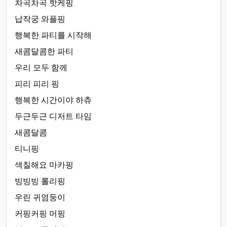
차곡차곡 핫케핑
납작궁 와플핑
행복한 파티를 시작해
새콤달콤한 파티
우리 모두 함께
피리 피리 핑
행복한 시간이야 하츄
두근두근 디저트 타임
새콤달콤
티니핑
색칠해요 마카핑
빙빙빙 롤리핑
우린 귀염둥이
커핑커핑 머핑