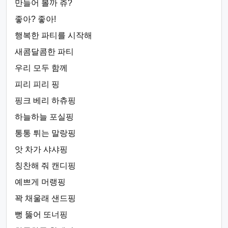
만들어 볼까 츄?
좋아? 좋아!
행복한 파티를 시작해
새콤달콤한 파티
우리 모두 함께
피리 피리 핑
핑크 베리 하츄핑
하늘하늘 포실핑
통통 튀는 말랑핑
앗 차가 샤샤핑
칭찬해 줘 캔디핑
예쁘게 머랭핑
꽉 채울래 샌드핑
뻥 뚫어 또너핑