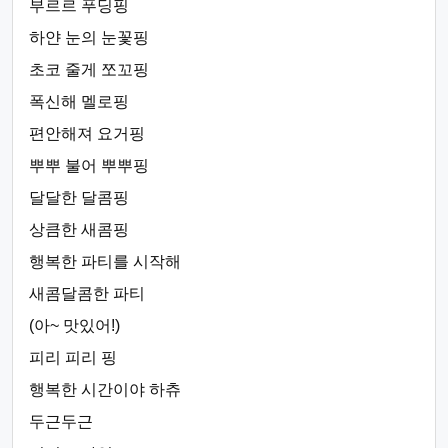
부르르 푸딩핑
하얀 눈의 눈꽃핑
초코 줄게 쪼꼬핑
폭신해 멜로핑
편안해져 요거핑
뿌뿌 불어 뿌뿌핑
달달한 달콤핑
상큼한 새콤핑
행복한 파티를 시작해
새콤달콤한 파티
(아~ 맛있어!)
피리 피리 핑
행복한 시간이야 하츄
두근두근