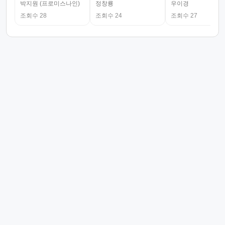
박지원 (프로미스나인)
정창룡
우이경
조회수 28
조회수 24
조회수 27