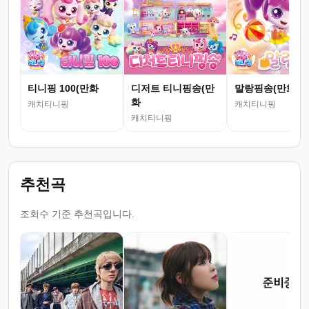
티니핑 100(만화
디저트 티니핑송(만
말랑핑송(만화
화
캐치티니핑
캐치티니핑
캐치티니핑
추천곡
조회수 기준 추천곡입니다.