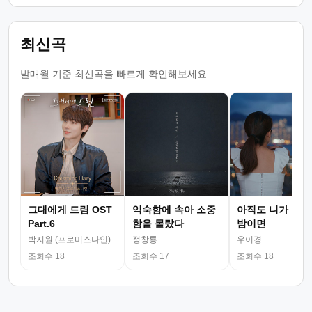
최신곡
발매월 기준 최신곡을 빠르게 확인해보세요.
그대에게 드림 OST
익숙함에 속아 소중
아직도 니가 그리
Part.6
함을 몰랐다
밤이면
박지원 (프로미스나인)
정창룡
우이경
조회수 18
조회수 17
조회수 18