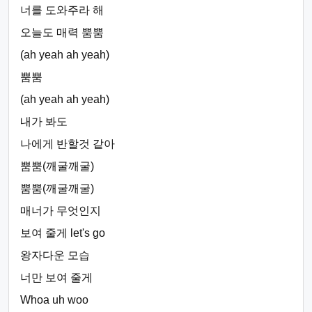
너를 도와주라 해
오늘도 매력 뿜뿜
(ah yeah ah yeah)
뿜뿜
(ah yeah ah yeah)
내가 봐도
나에게 반할것 같아
뿜뿜(깨굴깨굴)
뿜뿜(깨굴깨굴)
매너가 무엇인지
보여 줄게 let's go
왕자다운 모습
너만 보여 줄게
Whoa uh woo