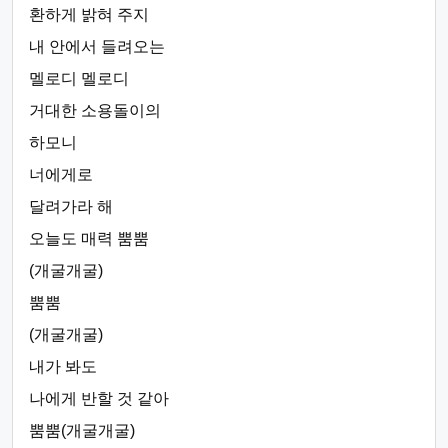
환하게 밝혀 주지
내 안에서 들려오는
멜로디 멜로디
거대한 소용돌이의
하모니
너에게로
달려가라 해
오늘도 매력 뿜뿜
(개굴개굴)
뿜뿜
(개굴개굴)
내가 봐도
나에게 반할 것 같아
뿜뿜(개굴개굴)