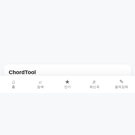
ChordTool
노래 가사, 곡 정보, 코드, 악보를 한곳에서 찾을 수 있는 음악 정보
⌂
⌕
★
♬
✎
홈
검색
인기
최신곡
음악강좌
서비스입니다.
인기곡 중심으로 악보와 코드 콘텐츠를 계속 확장합니다.
홈
인기차트
최신곡
음악강좌
악보 요청
오류 신고
🎼
작업자
© 2026 ChordTool. All rights reserved.