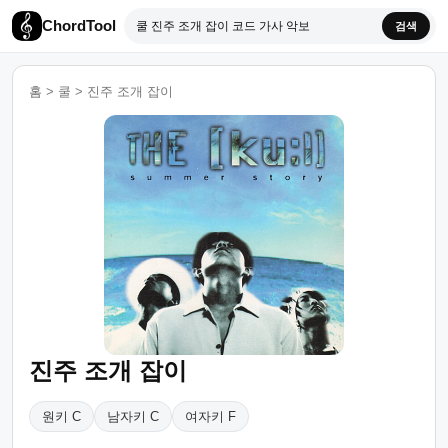
ChordTool
검색
홈
>
쿨
>
진주 조개 잡이
진주 조개 잡이
원키 C
남자키 C
여자키 F