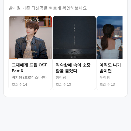
발매월 기준 최신곡을 빠르게 확인해보세요.
그대에게 드림 OST
익숙함에 속아 소중
아직도 니가 그리
Part.6
함을 몰랐다
밤이면
박지원 (프로미스나인)
정창룡
우이경
조회수 14
조회수 13
조회수 13