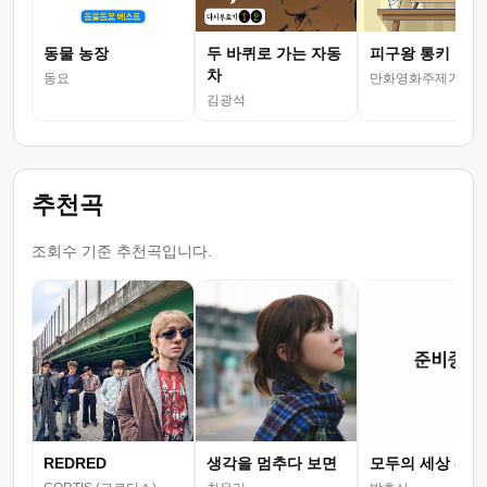
동물 농장
두 바퀴로 가는 자동
피구왕 통키
차
동요
만화영화주제가
김광석
추천곡
조회수 기준 추천곡입니다.
REDRED
생각을 멈추다 보면
모두의 세상 (뮤