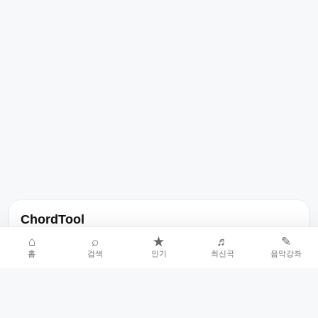
ChordTool
노래 가사, 곡 정보, 코드, 악보를 한곳에서 찾을 수 있는 음악 정보
⌂
⌕
★
♬
✎
홈
검색
인기
최신곡
음악강좌
서비스입니다.
인기곡 중심으로 악보와 코드 콘텐츠를 계속 확장합니다.
홈
인기차트
최신곡
음악강좌
악보 요청
오류 신고
🎼
작업자