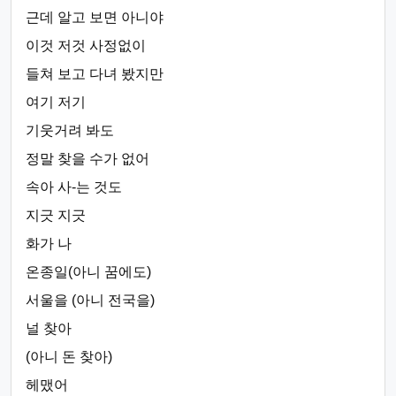
근데 알고 보면 아니야
이것 저것 사정없이
들쳐 보고 다녀 봤지만
여기 저기
기웃거려 봐도
정말 찾을 수가 없어
속아 사-는 것도
지긋 지긋
화가 나
온종일(아니 꿈에도)
서울을 (아니 전국을)
널 찾아
(아니 돈 찾아)
헤맸어