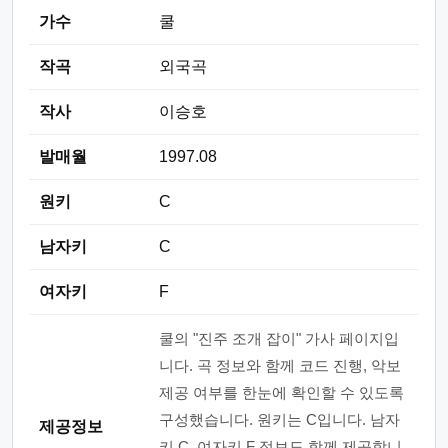
가수
쿨
작곡
외국곡
작사
이승호
발매월
1997.08
원키
C
남자키
C
여자키
F
쿨의 "진주 조개 잡이" 가사 페이지입
니다. 곡 정보와 함께 코드 진행, 악보
제공 여부를 한눈에 확인할 수 있도록
구성했습니다. 원키는 C입니다. 남자
제공정보
키 C, 여자키 F 정보도 함께 제공합니