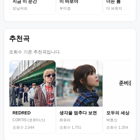
지금 이 순간
이 바보야
너는 봄
모닝커피
우이경
더 브릿지
추천곡
조회수 기준 추천곡입니다.
REDRED
생각을 멈추다 보면
모두의 세상 (뮤
CORTIS (코르티스)
최유리
박효신
조회수 2,044
조회수 1,751
조회수 1,354