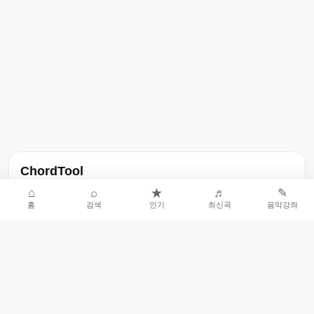
ChordTool
노래 가사, 곡 정보, 코드, 악보를 한곳에서 찾을 수 있는 음악 정보
⌂
⌕
★
♬
✎
홈
검색
인기
최신곡
음악강좌
서비스입니다.
인기곡 중심으로 악보와 코드 콘텐츠를 계속 확장합니다.
홈
인기차트
최신곡
음악강좌
악보 요청
오류 신고
🎼
작업자
© 2026 ChordTool. All rights reserved.