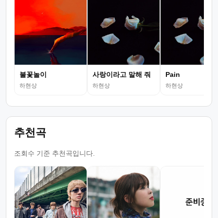
불꽃놀이
사랑이라고 말해 줘
Pain
하현상
하현상
하현상
추천곡
조회수 기준 추천곡입니다.