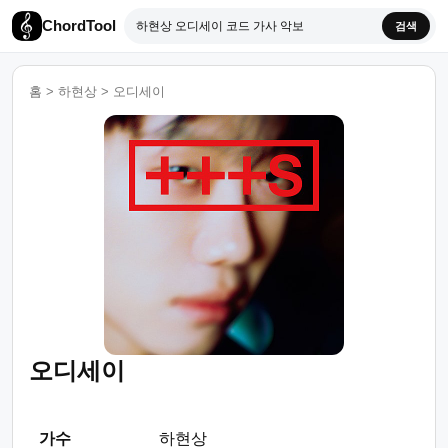
ChordTool
검색
홈
>
하현상
>
오디세이
오디세이
가수
하현상