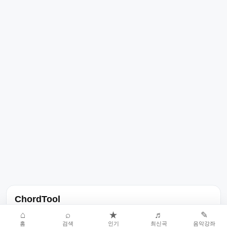
ChordTool
노래 가사, 곡 정보, 코드, 악보를 한곳에서 찾을 수 있는 음악 정보
⌂
⌕
★
♬
✎
홈
검색
인기
최신곡
음악강좌
서비스입니다.