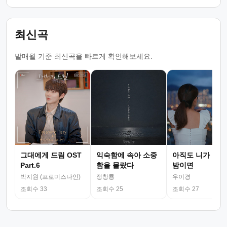
최신곡
발매월 기준 최신곡을 빠르게 확인해보세요.
그대에게 드림 OST
익숙함에 속아 소중
아직도 니가 그리
Part.6
함을 몰랐다
밤이면
박지원 (프로미스나인)
정창룡
우이경
조회수 33
조회수 25
조회수 27