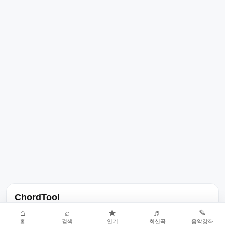
ChordTool
노래 가사, 곡 정보, 코드, 악보를 한곳에서 찾을 수 있는 음악 정보
⌂
⌕
★
♬
✎
홈
검색
인기
최신곡
음악강좌
서비스입니다.