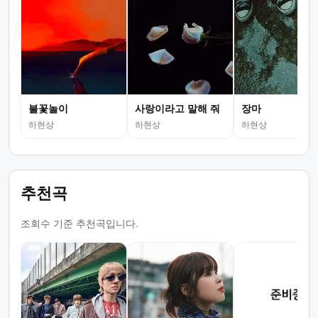
불꽃놀이
사랑이라고 말해 줘
장마
하현상
하현상
하현상
추천곡
조회수 기준 추천곡입니다.