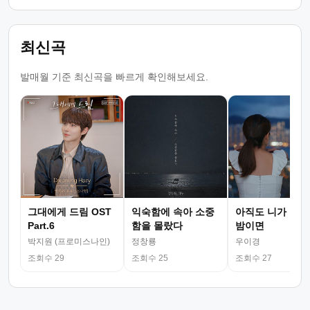
최신곡
발매월 기준 최신곡을 빠르게 확인해보세요.
그대에게 드림 OST
익숙함에 속아 소중
아직도 니가 그리
Part.6
함을 몰랐다
밤이면
박지원 (프로미스나인)
정창룡
우이경
조회수 29
조회수 25
조회수 27