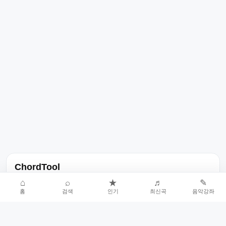
ChordTool
노래 가사, 곡 정보, 코드, 악보를 한곳에서 찾을 수 있는 음악 정보
⌂
⌕
★
♬
✎
홈
검색
인기
최신곡
음악강좌
서비스입니다.
인기곡 중심으로 악보와 코드 콘텐츠를 계속 확장합니다.
홈
인기차트
최신곡
음악강좌
악보 요청