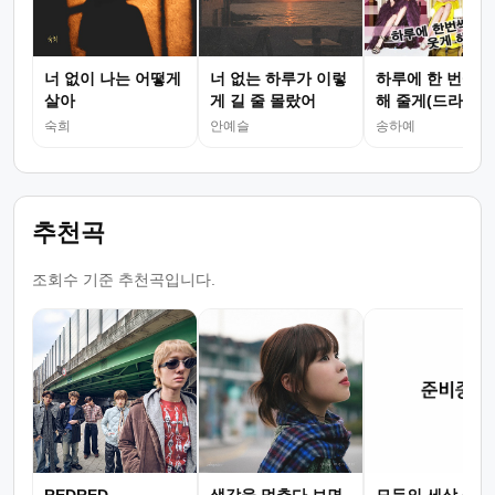
너 없이 나는 어떻게
너 없는 하루가 이렇
하루에 한 번씩 
살아
게 길 줄 몰랐어
해 줄게(드라마
숙희
안예슬
송하예
추천곡
조회수 기준 추천곡입니다.