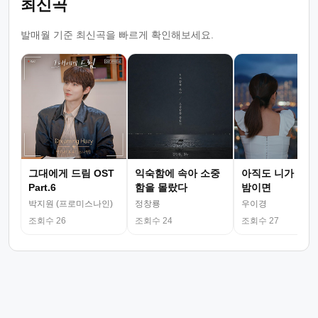
최신곡
발매월 기준 최신곡을 빠르게 확인해보세요.
그대에게 드림 OST
익숙함에 속아 소중
아직도 니가 그리
Part.6
함을 몰랐다
밤이면
박지원 (프로미스나인)
정창룡
우이경
조회수 26
조회수 24
조회수 27