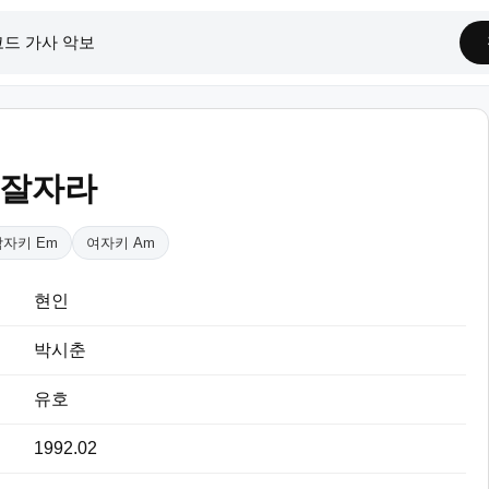
 잘자라
남자키 Em
여자키 Am
현인
박시춘
유호
1992.02