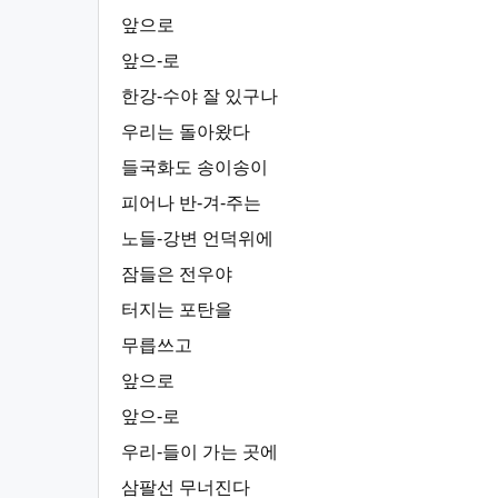
앞으로
앞으-로
한강-수야 잘 있구나
우리는 돌아왔다
들국화도 송이송이
피어나 반-겨-주는
노들-강변 언덕위에
잠들은 전우야
터지는 포탄을
무릅쓰고
앞으로
앞으-로
우리-들이 가는 곳에
삼팔선 무너진다