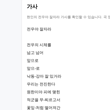
가사
현인의 전우야 잘자라 가사를 확인할 수 있습니다. 곡 
전우야 잘자라
전우의 시체를
넘고 넘어
앞으로
앞으-로
낙동-강아 잘 있거라
우리는 전진한다
원한이야 피에 맺힌
적군을 무-찌르고서
꽃잎-처럼 떨어져간