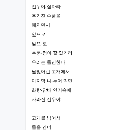
전우야 잘자라
우거진 수풀을
헤치면서
앞으로
앞으-로
추풍-령아 잘 있거라
우리는 돌진한다
달빛어린 고개에서
마지막 나-누어 먹던
화랑-담배 연기속에
사라진 전우야
고개를 넘어서
물을 건너