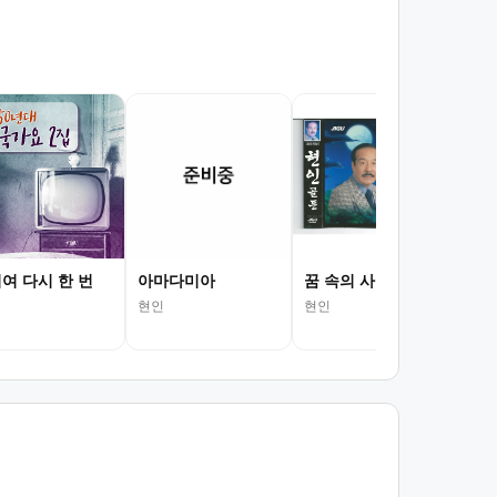
불
현인
여 다시 한 번
아마다미아
꿈 속의 사랑
현인
현인