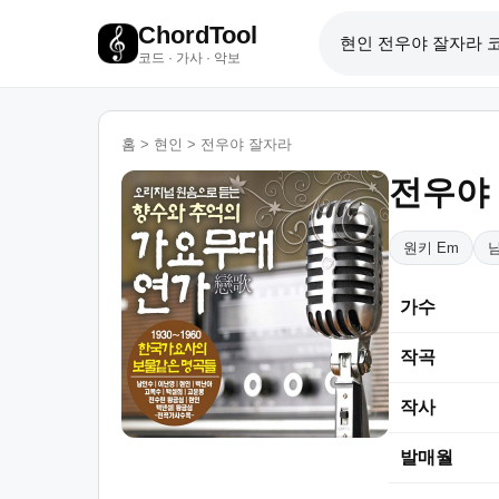
ChordTool
코드 · 가사 · 악보
홈
>
현인
>
전우야 잘자라
전우야
원키 Em
가수
작곡
작사
발매월