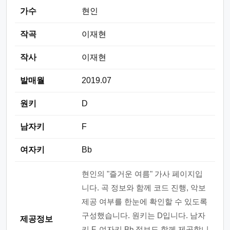
가수
현인
작곡
이재현
작사
이재현
발매월
2019.07
원키
D
남자키
F
여자키
Bb
현인의 "즐거운 여름" 가사 페이지입
니다. 곡 정보와 함께 코드 진행, 악보
제공 여부를 한눈에 확인할 수 있도록
구성했습니다. 원키는 D입니다. 남자
제공정보
키 F, 여자키 Bb 정보도 함께 제공합니