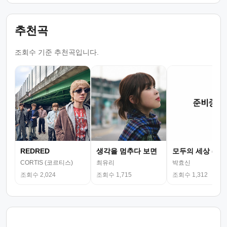
추천곡
조회수 기준 추천곡입니다.
REDRED
생각을 멈추다 보면
모두의 세상 (뮤
CORTIS (코르티스)
최유리
박효신
조회수 2,024
조회수 1,715
조회수 1,312