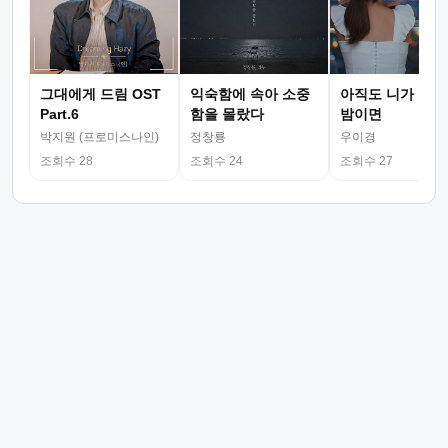
그대에게 드림 OST
익숙함에 속아 소중
아직도 니가 그리
Part.6
함을 몰랐다
밤이면
박지원 (프로미스나인)
정창룡
우이경
조회수 28
조회수 24
조회수 27