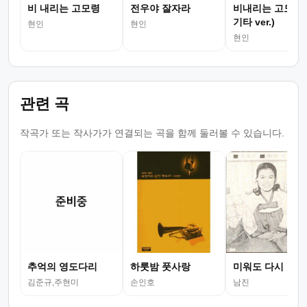
비 내리는 고모령
전우야 잘자라
비내리는 고모령 
기타 ver.)
현인
현인
현인
관련 곡
작곡가 또는 작사가가 연결되는 곡을 함께 둘러볼 수 있습니다.
추억의 영도다리
하룻밤 풋사랑
미워도 다시 한 
김준규,주현미
손인호
남진