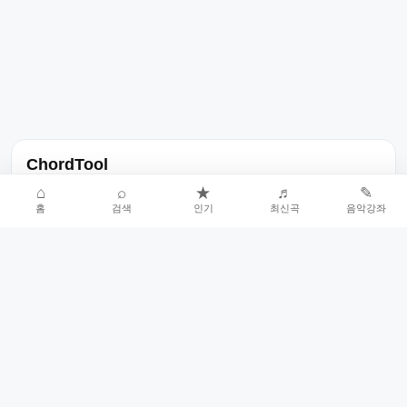
ChordTool
노래 가사, 곡 정보, 코드, 악보를 한곳에서 찾을 수 있는 음악 정보
⌂
⌕
★
♬
✎
홈
검색
인기
최신곡
음악강좌
서비스입니다.
인기곡 중심으로 악보와 코드 콘텐츠를 계속 확장합니다.
홈
인기차트
최신곡
음악강좌
악보 요청
오류 신고
🎼
작업자
© 2026 ChordTool. All rights reserved.
Today :
23,601
명
⚙