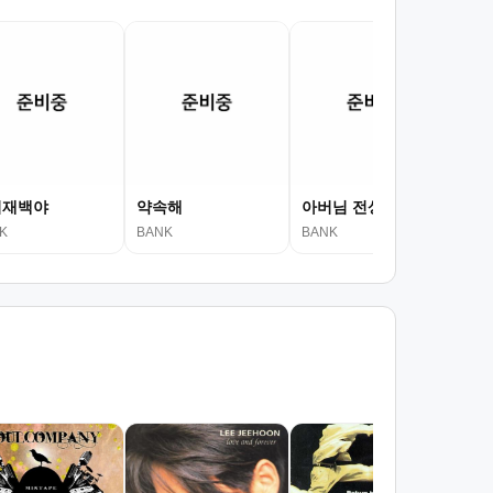
회재백야
약속해
아버님 전상서
상
K
BANK
BANK
BA