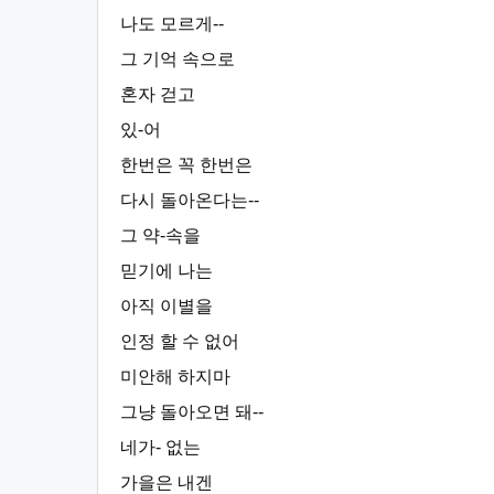
나도 모르게--
그 기억 속으로
혼자 걷고
있-어
한번은 꼭 한번은
다시 돌아온다는--
그 약-속을
믿기에 나는
아직 이별을
인정 할 수 없어
미안해 하지마
그냥 돌아오면 돼--
네가- 없는
가을은 내겐