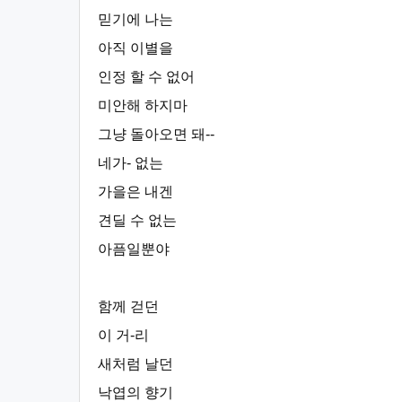
믿기에 나는
아직 이별을
인정 할 수 없어
미안해 하지마
그냥 돌아오면 돼--
네가- 없는
가을은 내겐
견딜 수 없는
아픔일뿐야
함께 걷던
이 거-리
새처럼 날던
낙엽의 향기