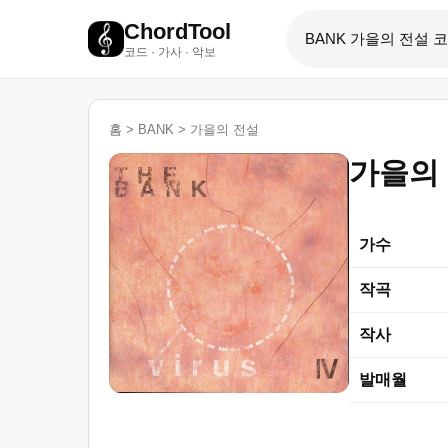
ChordTool
코드 · 가사 · 악보
홈
>
BANK
>
가을의 전설
가을의
가수
작곡
작사
발매월