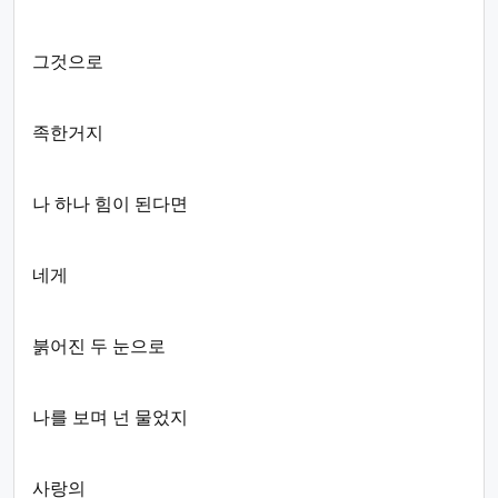
그것으로
족한거지
나 하나 힘이 된다면
네게
붉어진 두 눈으로
나를 보며 넌 물었지
사랑의