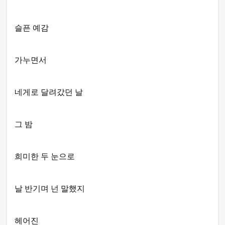
슬픈 예감
가누면서
네게로 달려갔던 날
그 밤
희미한 두 눈으로
날 반기며 넌 말했지
헤어진