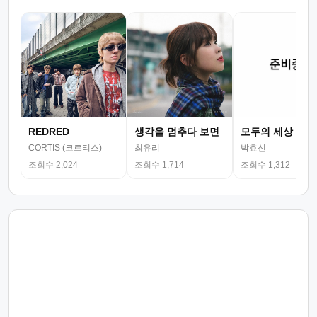
REDRED
생각을 멈추다 보면
모두의 세상 (뮤
CORTIS (코르티스)
최유리
박효신
조회수 2,024
조회수 1,714
조회수 1,312