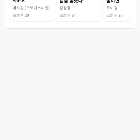
Part.6
함을 몰랐다
밤이면
박지원 (프로미스나인)
정창룡
우이경
조회수 28
조회수 24
조회수 27