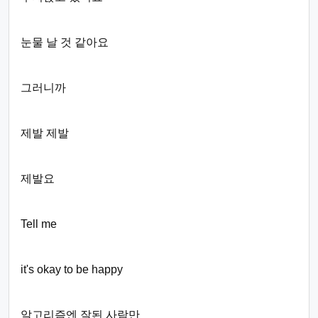
눈물 날 것 같아요
그러니까
제발 제발
제발요
Tell me
it's okay to be happy
알고리즘엔 잘된 사람만