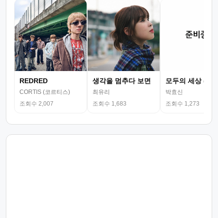
REDRED
생각을 멈추다 보면
모두의 세상 (뮤
CORTIS (코르티스)
최유리
박효신
조회수 2,007
조회수 1,683
조회수 1,273