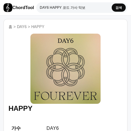
ChordTool
검색
홈
>
DAY6
>
HAPPY
HAPPY
가수
DAY6