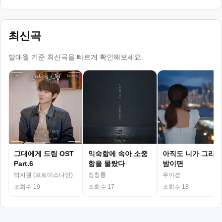
최신곡
발매월 기준 최신곡을 빠르게 확인해보세요.
그대에게 드림 OST
익숙함에 속아 소중
아직도 니가 그리운
Part.6
함을 몰랐다
밤이면
박지원 (프로미스나인)
정창룡
우이경
조회수 19
조회수 17
조회수 18