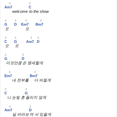
4
4
Am7
C
welcome
to the show
4
4
4
4
G
D
Em7
Bm7
오
오
4
4
4
4
C
G
Am7
D
오
오
4
4
G
D
이것만큼
은 맹세할게
4
4
Em7
Bm7
내 전부를
다 바칠게
4
4
C
G
니 눈빛 흔
들리지 않게
4
4
Am7
D
널 바라보
며 서 있을게