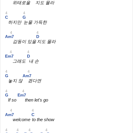
위태로울
지도 몰라
4
4
C
G
하지만
눈물 가득한
4
4
Am7
D
감동이 있을
지도 몰라
4
4
Em7
D
그래도
내 손
4
4
G
Am7
놓지 않
겠다면
4
4
G
Em7
If so
then let's go
4
4
Am7
C
welcome
to the show
4
4
4
4