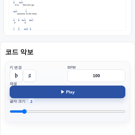
코드 악보
키 변경
BPM
♭
♯
재생
▶ Play
글자 크기
2