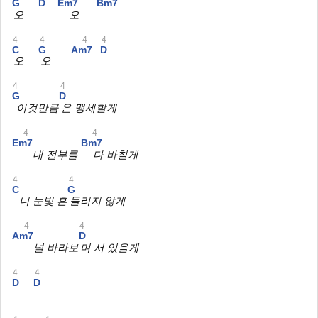
G
D
Em7
Bm7
오
오
4
4
4
4
C
G
Am7
D
오
오
4
4
G
D
이것만큼
은 맹세할게
4
4
Em7
Bm7
내 전부를
다 바칠게
4
4
C
G
니 눈빛 흔
들리지 않게
4
4
Am7
D
널 바라보
며 서 있을게
4
4
D
D