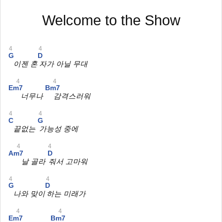
Welcome to the Show
4
4
G
D
이젠 혼
자가 아닐 무대
4
4
Em7
Bm7
너무나
감격스러워
4
4
C
G
끝없는
가능성 중에
4
4
Am7
D
날 골라
줘서 고마워
4
4
G
D
나와 맞이
하는 미래가
4
4
Em7
Bm7