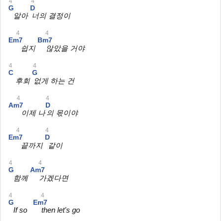
4
4
G
D
알아
너의 결정이
4
4
Em7
Bm7
쉽지
않았을 거야
4
4
C
G
후회
없게 하는 건
4
4
Am7
D
이제 나
의 몫이야
4
4
Em7
D
끝까지
같이
4
4
G
Am7
함께
가겠다면
4
4
G
Em7
If so
then let's go