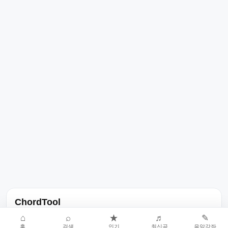
ChordTool
노래 가사, 곡 정보, 코드, 악보를 한곳에서 찾을 수 있는 음악 정보
⌂
⌕
★
♬
✎
홈
검색
인기
최신곡
음악강좌
서비스입니다.