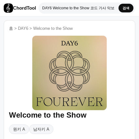
ChordTool
검색
홈
>
DAY6
>
Welcome to the Show
Welcome to the Show
원키 A
남자키 A