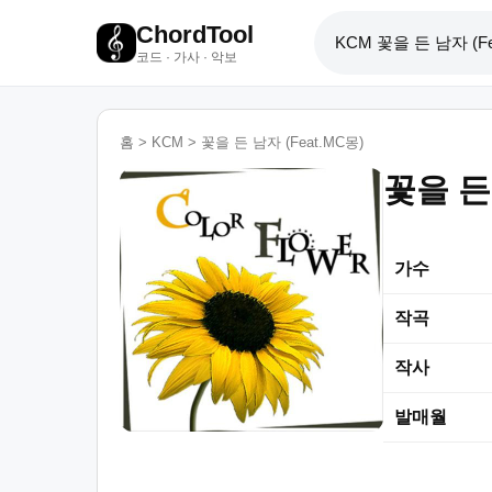
ChordTool
코드 · 가사 · 악보
홈
>
KCM
>
꽃을 든 남자 (Feat.MC몽)
꽃을 든 
가수
작곡
작사
발매월