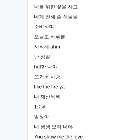
너를 위한 꽃을 사고
네게 전해 줄 선물을
준비하며
오늘도 하루를
시작해 uhm
난 정말
hot한 나야
뜨거운 사랑
like the fire ya
내 재산목록
1순위
알잖아
내 평생 오직 너야
You show me the love