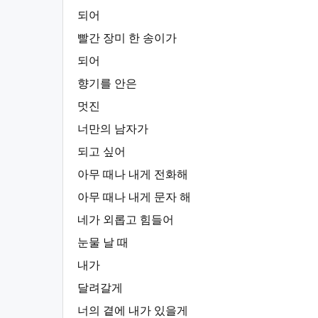
되어
빨간 장미 한 송이가
되어
향기를 안은
멋진
너만의 남자가
되고 싶어
아무 때나 내게 전화해
아무 때나 내게 문자 해
네가 외롭고 힘들어
눈물 날 때
내가
달려갈게
너의 곁에 내가 있을게