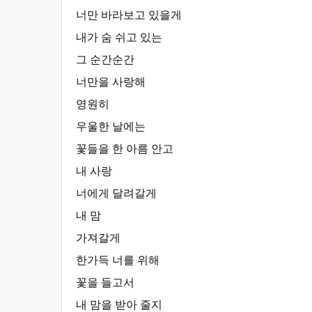
너만 바라보고 있을게
내가 숨 쉬고 있는
그 순간순간
너만을 사랑해
영원히
우울한 날에는
꽃들을 한 아름 안고
내 사랑
너에게 달려갈게
내 맘
가져갈게
한가득 너를 위해
꽃을 들고서
내 맘을 받아 줄지