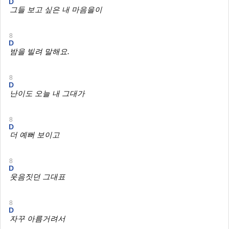
D
그들 보고 싶은 내 마음을이
8
D
밤을 빌려 말해요.
8
D
난이도 오늘 내 그대가
8
D
더 예뻐 보이고
8
D
웃음짓던 그대표
8
D
자꾸 아름거려서