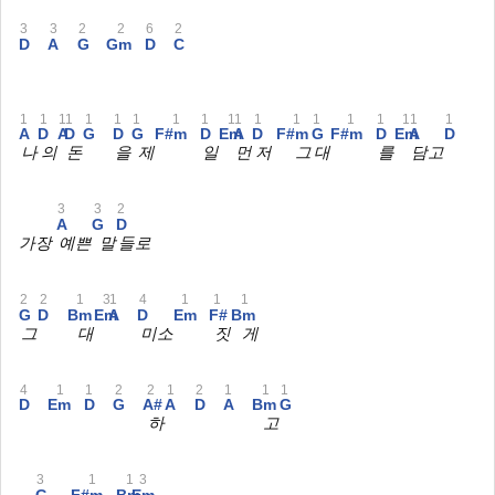
3
3
2
2
6
2
D
A
G
Gm
D
C
1
1
1
1
1
1
1
1
1
1
1
1
1
1
1
1
1
1
1
A
D
A
D
G
D
G
F#m
D
Em
A
D
F#m
G
F#m
D
Em
A
D
나
의
돈
을
제
일
먼
저
그
대
를
담고
3
3
2
A
G
D
가장
예쁜
말
들로
2
2
1
3
1
4
1
1
1
G
D
Bm
Em
A
D
Em
F#
Bm
그
대
미소
짓
게
4
1
1
2
2
1
2
1
1
1
D
Em
D
G
A#
A
D
A
Bm
G
하
고
3
1
1
3