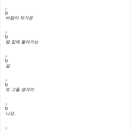
8
D
바람이 차가운
8
D
밤 집에 돌아가는
8
D
길
8
D
또 그들 생각이
8
D
나요.
8