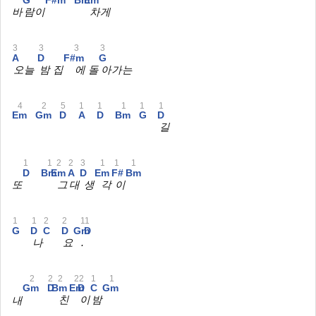
G
F#m
Bm
Em
바
람이
차게
3
3
3
3
A
D
F#m
G
오늘
밤 집
에 돌
아가는
4
2
5
1
1
1
1
1
Em
Gm
D
A
D
Bm
G
D
길
1
1
2
2
3
1
1
1
D
Bm
Em
A
D
Em
F#
Bm
또
그
대
생
각
이
1
1
2
2
1
1
G
D
C
D
Gm
D
나
요
.
2
2
2
2
2
1
1
Gm
D
Bm
Em
D
C
Gm
내
친
이
밤