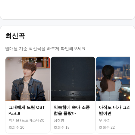
최신곡
발매월 기준 최신곡을 빠르게 확인해보세요.
그대에게 드림 OST
익숙함에 속아 소중
아직도 니가 그리운
Part.6
함을 몰랐다
밤이면
박지원 (프로미스나인)
정창룡
우이경
조회수 20
조회수 18
조회수 22