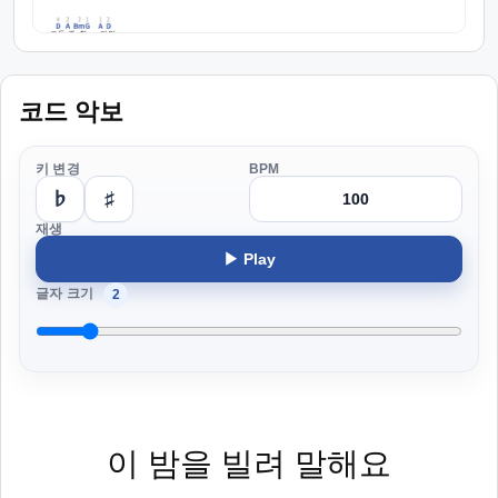
코드 악보
키 변경
BPM
♭
♯
재생
▶ Play
글자 크기
2
이 밤을 빌려 말해요