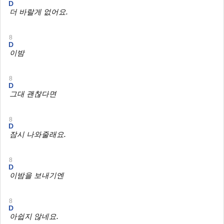
D
더 바랄게 없어요.
8
D
이밤
8
D
그대 괜찮다면
8
D
잠시 나와줄래요.
8
D
이밤을 보내기엔
8
D
아쉽지 않네요.