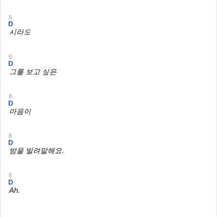
8
D
시라도
8
D
그를 보고 싶은
8
D
마음이
8
D
밤을 빌려말해요.
8
D
Ah.