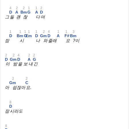
4
2
2
1
1
2
D
A
Bm
G
A
D
그
들
괜
찮
다
며
1
1
1
1
1
2
4
1
1
3
D
Bm
G
Em
D
Gm
D
A
F#
Bm
잠
시
나
와
줄래
요
?이
2
2
4
2
2
D
Gm
D
A
G
이
밤
을 보
내
긴
2
2
Gm
C
아
쉽잖아
요.
8
D
잠
시라도
8