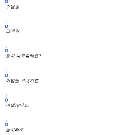
D
주님범
8
D
그대면
8
D
잠시 나와줄래요?
8
D
이밤을 보내기엔
8
D
아쉽잖아요.
8
D
잠시라도