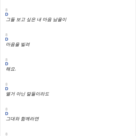
8
D
그들 보고 싶은 내 마음 남을이
8
D
마음을 빌려
8
D
해요.
8
D
별거 아닌 말들이라도
8
D
그대와 함께라면
8