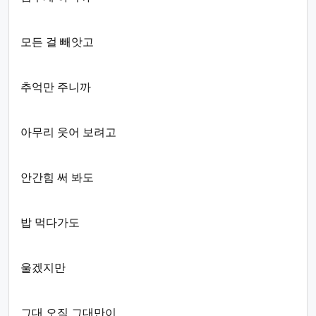
모든 걸 빼앗고
추억만 주니까
아무리 웃어 보려고
안간힘 써 봐도
밥 먹다가도
울겠지만
그대 오직 그대만이