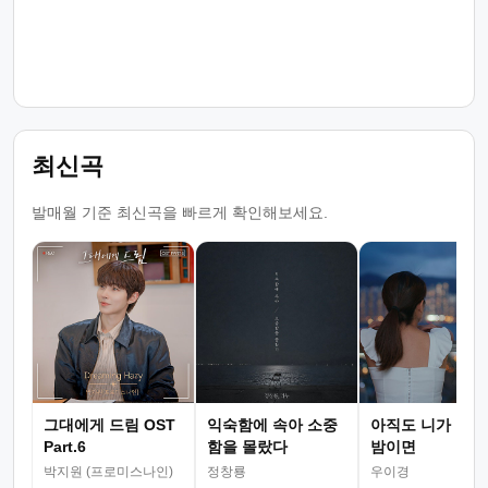
최신곡
발매월 기준 최신곡을 빠르게 확인해보세요.
그대에게 드림 OST
익숙함에 속아 소중
아직도 니가 그리
Part.6
함을 몰랐다
밤이면
박지원 (프로미스나인)
정창룡
우이경