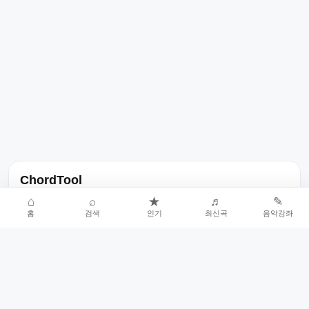
ChordTool
노래 가사, 곡 정보, 코드, 악보를 한곳에서 찾을 수 있는 음악 정보
⌂
⌕
★
♬
✎
홈
검색
인기
최신곡
음악강좌
서비스입니다.
인기곡 중심으로 악보와 코드 콘텐츠를 계속 확장합니다.
홈
인기차트
최신곡
음악강좌
악보 요청
오류 신고
🎼
작업자