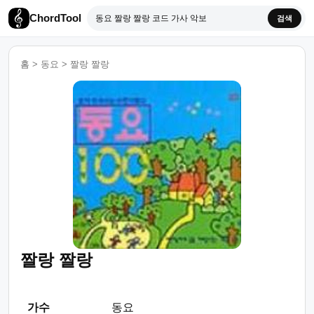
ChordTool
검색
홈
>
동요
>
짤랑 짤랑
짤랑 짤랑
가수
동요