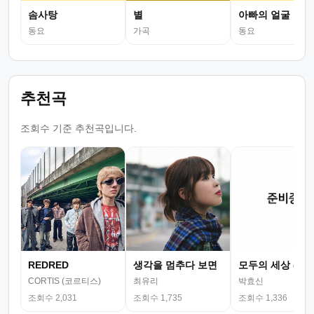
솜사탕
별
아빠의 얼굴
동요
가곡
동요
추천곡
조회수 기준 추천곡입니다.
REDRED
생각을 멈추다 보면
모두의 세상 (뮤
CORTIS (코르티스)
최유리
박효신
조회수 2,031
조회수 1,735
조회수 1,336