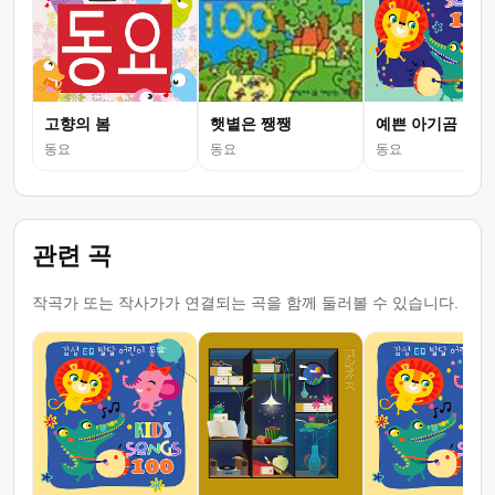
고향의 봄
햇볕은 쨍쨍
예쁜 아기곰
동요
동요
동요
관련 곡
작곡가 또는 작사가가 연결되는 곡을 함께 둘러볼 수 있습니다.