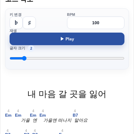
키 변경
BPM
♭
♯
재생
▶ Play
글자 크기
2
내 마음 갈 곳을 잃어
4
4
4
4
4
Em
Em
Em
Em
B7
가을
엔
가을엔 떠나지
말아요
4
4
4
4