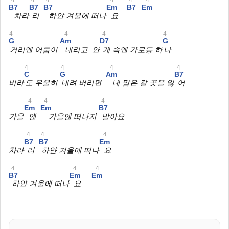
B7
B7
B7
Em
B7
Em
차라
리
하얀 겨울에 떠나
요
4
4
4
4
G
Am
D7
G
거리엔 어둠이
내리고 안
개 속엔 가로등 하
나
4
4
4
4
C
G
Am
B7
비라
도 우울히
내려 버리면
내 맘은 갈 곳을 잃
어
4
4
4
Em
Em
B7
가을
엔
가을엔 떠나지
말아요
4
4
4
B7
B7
Em
차라
리
하얀 겨울에 떠나
요
4
4
4
B7
Em
Em
하얀 겨울에 떠나
요