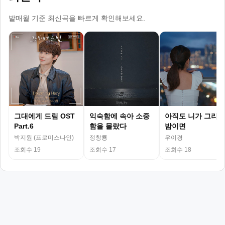
발매월 기준 최신곡을 빠르게 확인해보세요.
그대에게 드림 OST
익숙함에 속아 소중
아직도 니가 그리운
Part.6
함을 몰랐다
밤이면
박지원 (프로미스나인)
정창룡
우이경
조회수 19
조회수 17
조회수 18