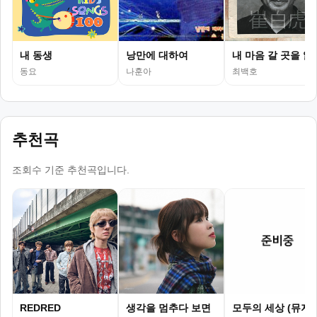
내 동생
낭만에 대하여
내 마음 갈 곳을 잃
동요
나훈아
최백호
추천곡
조회수 기준 추천곡입니다.
REDRED
생각을 멈추다 보면
모두의 세상 (뮤지