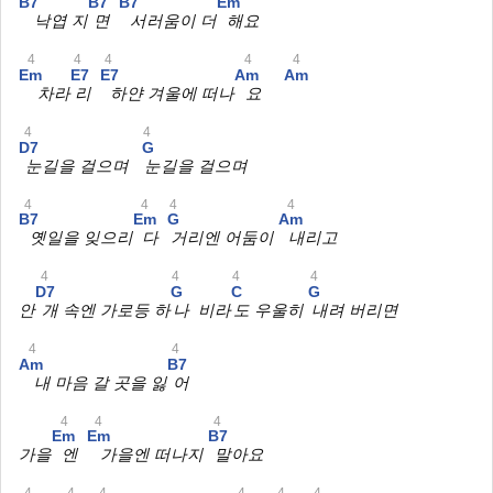
B7
B7
B7
Em
낙엽 지
면
서러움이 더
해요
4
4
4
4
4
Em
E7
E7
Am
Am
차라
리
하얀 겨울에 떠나
요
4
4
D7
G
눈길을 걸으며
눈길을 걸으며
4
4
4
4
B7
Em
G
Am
옛일을 잊으리
다
거리엔 어둠이
내리고
4
4
4
4
D7
G
C
G
안
개 속엔 가로등 하
나 비라
도 우울히
내려 버리면
4
4
Am
B7
내 마음 갈 곳을 잃
어
4
4
4
Em
Em
B7
가을
엔
가을엔 떠나지
말아요
4
4
4
4
4
4