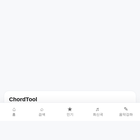
ChordTool
노래 가사, 곡 정보, 코드, 악보를 한곳에서 찾을 수 있는 음악 정보
⌂
⌕
★
♬
✎
홈
검색
인기
최신곡
음악강좌
서비스입니다.
인기곡 중심으로 악보와 코드 콘텐츠를 계속 확장합니다.
홈
인기차트
최신곡
음악강좌
악보 요청