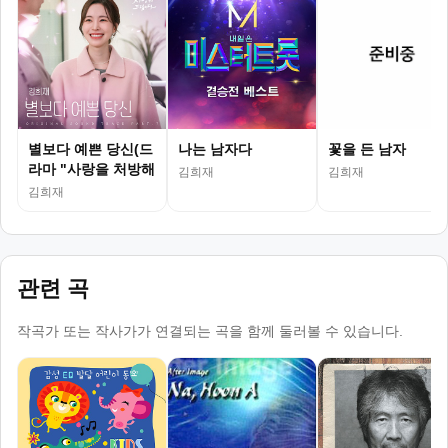
별보다 예쁜 당신(드
나는 남자다
꽃을 든 남자
라마 "사랑을 처방해
김희재
김희재
드립니..
김희재
관련 곡
작곡가 또는 작사가가 연결되는 곡을 함께 둘러볼 수 있습니다.