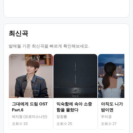
최신곡
발매월 기준 최신곡을 빠르게 확인해보세요.
그대에게 드림 OST
익숙함에 속아 소중
아직도 니가 그리
Part.6
함을 몰랐다
밤이면
박지원 (프로미스나인)
정창룡
우이경
조회수 33
조회수 25
조회수 27