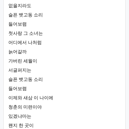
없을지라도
슬픈 뱃고동 소리
들어보렴
첫사랑 그 소녀는
어디에서 나처럼
늙어갈까
가버린 세월이
서글퍼지는
슬픈 뱃고동 소리
들어보렴
이제와 새삼 이 나이에
청춘의 미련이야
있겠냐마는
왠지 한 곳이