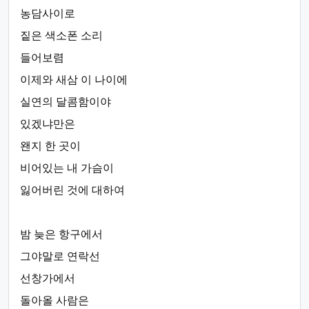
농담사이로
짙은 색소폰 소리
들어보렴
이제와 새삼 이 나이에
실연의 달콤함이야
있겠냐만은
왠지 한 곳이
비어있는 내 가슴이
잃어버린 것에 대하여
밤 늦은 항구에서
그야말로 연락선
선창가에서
돌아올 사람은