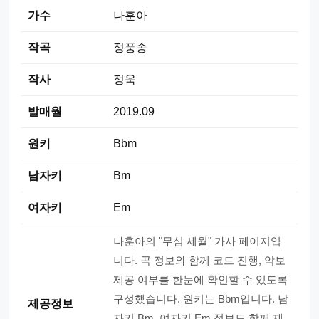
가수
나훈아
작곡
정풍송
작사
정욱
발매월
2019.09
원키
Bbm
남자키
Bm
여자키
Em
나훈아의 "무심 세월" 가사 페이지입
니다. 곡 정보와 함께 코드 진행, 악보
제공 여부를 한눈에 확인할 수 있도록
구성했습니다. 원키는 Bbm입니다. 남
제공정보
자키 Bm, 여자키 Em 정보도 함께 제