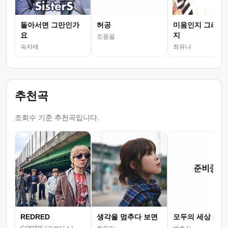
돌아서면 그만인가
허공
미움인지 그리움
요
지
조용필
숙자매
최유나
추천곡
조회수 기준 추천곡입니다.
REDRED
생각을 멈추다 보면
모두의 세상 (뮤