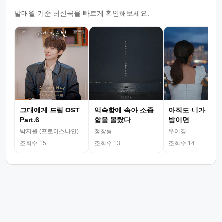
발매월 기준 최신곡을 빠르게 확인해보세요.
그대에게 드림 OST
익숙함에 속아 소중
아직도 니가 그리
Part.6
함을 몰랐다
밤이면
박지원 (프로미스나인)
정창룡
우이경
조회수 15
조회수 13
조회수 14