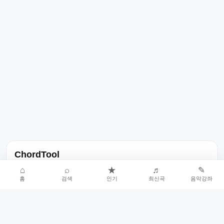
ChordTool
노래 가사, 곡 정보, 코드, 악보를 한곳에서 찾을 수 있는 음악 정보
⌂
⌕
★
♬
✎
홈
검색
인기
최신곡
음악강좌
서비스입니다.
인기곡 중심으로 악보와 코드 콘텐츠를 계속 확장합니다.
홈
인기차트
최신곡
음악강좌
악보 요청
오류 신고
🎼
작업자