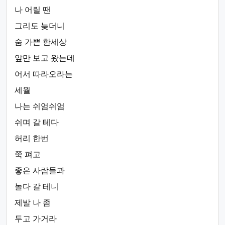
나 어릴 땐
그리도 늦더니
숨 가쁜 한세상
앞만 보고 왔는데
어서 따라오라는
세월
나는 쉬엄쉬엄
쉬며 갈 테다
허리 한번
쭉 펴고
좋은 사람들과
놀다 갈 테니
제발 나 좀
두고 가거라