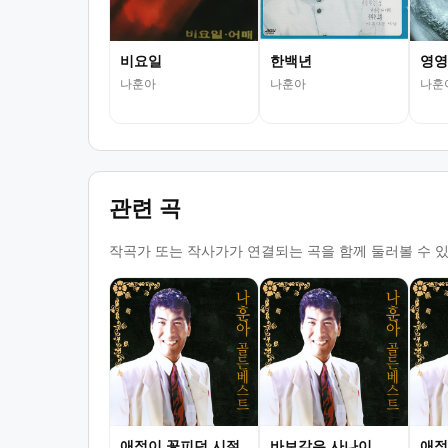
비요일
한백년
영영
나훈아
나훈아
나훈
관련 곡
작곡가 또는 작사가가 연결되는 곡을 함께 둘러볼 수 
애정이 꽃피던 시절
바보같은 사나이
애정