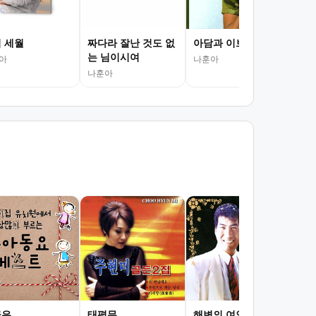
 세월
짜다라 잘난 것도 없
아담과 이브처럼
는 님이시여
아
나훈아
나훈아
끔은
태평무
해변의 여인