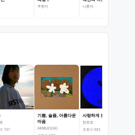
주현미
나훈아
서
김광
조회
춘
기쁨, 슬픔, 아름다운
사랑하게 될 거야
마음
로
한로로
AKMU(악뮤)
 707
조회수 681