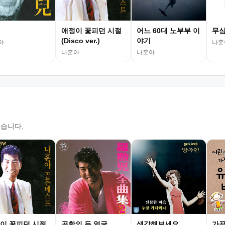
애정이 꽃피던 시절
어느 60대 노부부 이
무심
(Disco ver.)
야기
아
나훈
나훈아
나훈아
있습니다.
이 꽃피던 시절
공항의 두 얼굴
생각해보세요
가