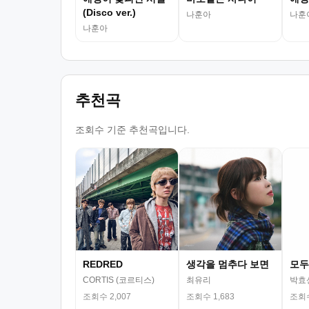
(Disco ver.)
나훈아
나훈
나훈아
추천곡
조회수 기준 추천곡입니다.
REDRED
생각을 멈추다 보면
모두
CORTIS (코르티스)
최유리
박효
조회수 2,007
조회수 1,683
조회수