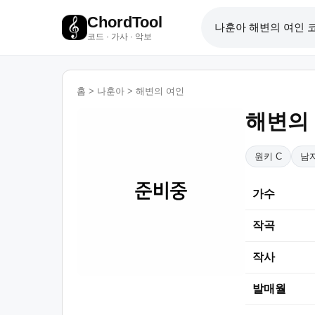
ChordTool
코드 · 가사 · 악보
홈
>
나훈아
>
해변의 여인
해변의
원키 C
남자
가수
작곡
작사
발매월