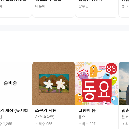
아
나훈아
방주연
동요
의 세상 (뮤지컬
소문의 낙원
고향의 봄
입
신
AKMU(악뮤)
동요
한로
 1,268
조회수 955
조회수 897
조회수