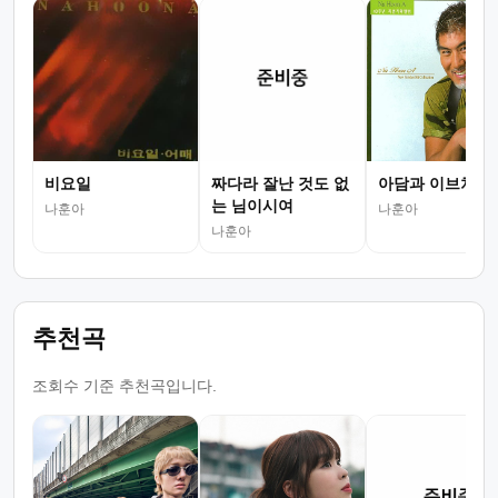
비요일
짜다라 잘난 것도 없
아담과 이브처럼
는 님이시여
나훈아
나훈아
나훈아
추천곡
조회수 기준 추천곡입니다.