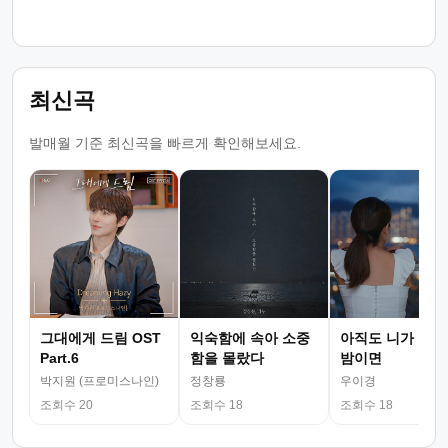
최신곡
발매월 기준 최신곡을 빠르게 확인해보세요.
그대에게 드림 OST
익숙함에 속아 소중
아직도 니가 그리
Part.6
함을 몰랐다
밤이면
박지원 (프로미스나인)
정창룡
우이경
조회수 20
조회수 18
조회수 18