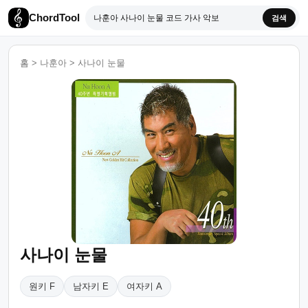
ChordTool
검색
홈
>
나훈아
>
사나이 눈물
사나이 눈물
원키 F
남자키 E
여자키 A