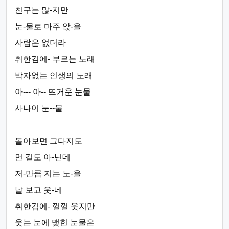
친구는 많-지만
눈-물로 마주 앉-을
사람은 없더라
취한김에- 부르는 노래
박자없는 인생의 노래
아--- 아-- 뜨거운 눈물
사나이 눈--물
돌아보면 그다지도
먼 길도 아-닌데
저-만큼 지는 노-을
날 보고 웃-네
취한김에- 껄껄 웃지만
웃는 눈에 맺힌 눈물은